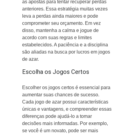
as apostas para tentar recuperar perdas
anteriores. Essa estratégia muitas vezes
leva a perdas ainda maiores e pode
comprometer seu orçamento. Em vez
disso, mantenha a calma e jogue de
acordo com suas regras e limites
estabelecidos. A paciência e a disciplina
são aliadas na busca por lucros em jogos
de azar.
Escolha os Jogos Certos
Escolher os jogos certos é essencial para
aumentar suas chances de sucesso.
Cada jogo de azar possui características
únicas e vantagens, e compreender essas
diferenças pode ajudá-lo a tomar
decisões mais informadas. Por exemplo,
se você é um novato, pode ser mais