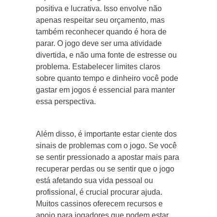
positiva e lucrativa. Isso envolve não
apenas respeitar seu orçamento, mas
também reconhecer quando é hora de
parar. O jogo deve ser uma atividade
divertida, e não uma fonte de estresse ou
problema. Estabelecer limites claros
sobre quanto tempo e dinheiro você pode
gastar em jogos é essencial para manter
essa perspectiva.
Além disso, é importante estar ciente dos
sinais de problemas com o jogo. Se você
se sentir pressionado a apostar mais para
recuperar perdas ou se sentir que o jogo
está afetando sua vida pessoal ou
profissional, é crucial procurar ajuda.
Muitos cassinos oferecem recursos e
apoio para jogadores que podem estar