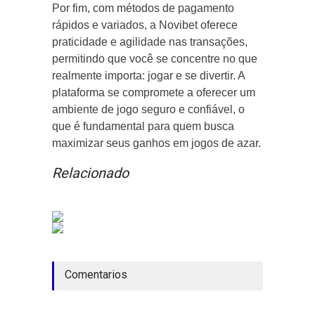
Por fim, com métodos de pagamento
rápidos e variados, a Novibet oferece
praticidade e agilidade nas transações,
permitindo que você se concentre no que
realmente importa: jogar e se divertir. A
plataforma se compromete a oferecer um
ambiente de jogo seguro e confiável, o
que é fundamental para quem busca
maximizar seus ganhos em jogos de azar.
Relacionado
Comentarios