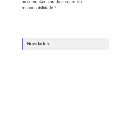
os comentaio sao de sua problia
responsabilidade *
Novidades