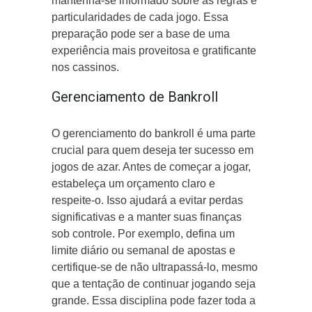
mantenha-se informado sobre as regras e
particularidades de cada jogo. Essa
preparação pode ser a base de uma
experiência mais proveitosa e gratificante
nos cassinos.
Gerenciamento de Bankroll
O gerenciamento do bankroll é uma parte
crucial para quem deseja ter sucesso em
jogos de azar. Antes de começar a jogar,
estabeleça um orçamento claro e
respeite-o. Isso ajudará a evitar perdas
significativas e a manter suas finanças
sob controle. Por exemplo, defina um
limite diário ou semanal de apostas e
certifique-se de não ultrapassá-lo, mesmo
que a tentação de continuar jogando seja
grande. Essa disciplina pode fazer toda a