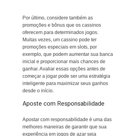
Por último, considere também as
promoções e bônus que os cassinos
oferecem para determinados jogos.
Muitas vezes, um cassino pode ter
promoções especiais em slots, por
exemplo, que podem aumentar sua banca
inicial e proporcionar mais chances de
ganhar. Avaliar essas opções antes de
começar a jogar pode ser uma estratégia
inteligente para maximizar seus ganhos
desde o início.
Aposte com Responsabilidade
Apostar com responsabilidade é uma das
melhores maneiras de garantir que sua
experiência em jogos de azar seja