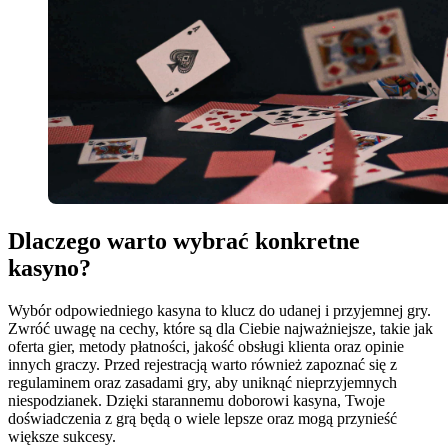
Dlaczego warto wybrać konkretne
kasyno?
Wybór odpowiedniego kasyna to klucz do udanej i przyjemnej gry.
Zwróć uwagę na cechy, które są dla Ciebie najważniejsze, takie jak
oferta gier, metody płatności, jakość obsługi klienta oraz opinie
innych graczy. Przed rejestracją warto również zapoznać się z
regulaminem oraz zasadami gry, aby uniknąć nieprzyjemnych
niespodzianek. Dzięki starannemu doborowi kasyna, Twoje
doświadczenia z grą będą o wiele lepsze oraz mogą przynieść
większe sukcesy.