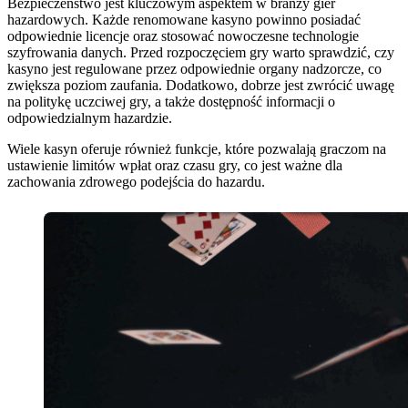
Bezpieczeństwo jest kluczowym aspektem w branży gier
hazardowych. Każde renomowane kasyno powinno posiadać
odpowiednie licencje oraz stosować nowoczesne technologie
szyfrowania danych. Przed rozpoczęciem gry warto sprawdzić, czy
kasyno jest regulowane przez odpowiednie organy nadzorcze, co
zwiększa poziom zaufania. Dodatkowo, dobrze jest zwrócić uwagę
na politykę uczciwej gry, a także dostępność informacji o
odpowiedzialnym hazardzie.
Wiele kasyn oferuje również funkcje, które pozwalają graczom na
ustawienie limitów wpłat oraz czasu gry, co jest ważne dla
zachowania zdrowego podejścia do hazardu.