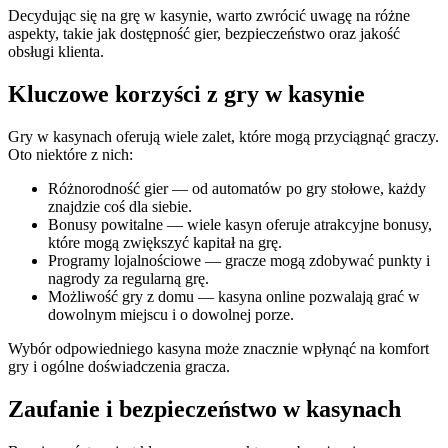
Decydując się na grę w kasynie, warto zwrócić uwagę na różne
aspekty, takie jak dostępność gier, bezpieczeństwo oraz jakość
obsługi klienta.
Kluczowe korzyści z gry w kasynie
Gry w kasynach oferują wiele zalet, które mogą przyciągnąć graczy.
Oto niektóre z nich:
Różnorodność gier — od automatów po gry stołowe, każdy
znajdzie coś dla siebie.
Bonusy powitalne — wiele kasyn oferuje atrakcyjne bonusy,
które mogą zwiększyć kapitał na grę.
Programy lojalnościowe — gracze mogą zdobywać punkty i
nagrody za regularną grę.
Możliwość gry z domu — kasyna online pozwalają grać w
dowolnym miejscu i o dowolnej porze.
Wybór odpowiedniego kasyna może znacznie wpłynąć na komfort
gry i ogólne doświadczenia gracza.
Zaufanie i bezpieczeństwo w kasynach