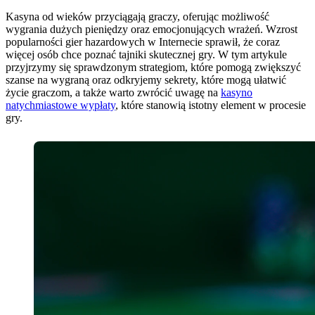
Kasyna od wieków przyciągają graczy, oferując możliwość
wygrania dużych pieniędzy oraz emocjonujących wrażeń. Wzrost
popularności gier hazardowych w Internecie sprawił, że coraz
więcej osób chce poznać tajniki skutecznej gry. W tym artykule
przyjrzymy się sprawdzonym strategiom, które pomogą zwiększyć
szanse na wygraną oraz odkryjemy sekrety, które mogą ułatwić
życie graczom, a także warto zwrócić uwagę na
kasyno
natychmiastowe wypłaty
, które stanowią istotny element w procesie
gry.