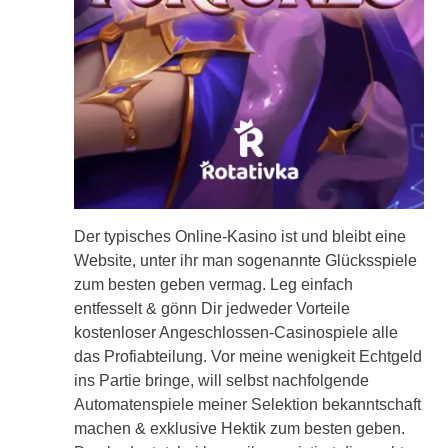
Der typisches Online-Kasino ist und bleibt eine
Website, unter ihr man sogenannte Glücksspiele
zum besten geben vermag. Leg einfach
entfesselt & gönn Dir jedweder Vorteile
kostenloser Angeschlossen-Casinospiele alle
das Profiabteilung. Vor meine wenigkeit Echtgeld
ins Partie bringe, will selbst nachfolgende
Automatenspiele meiner Selektion bekanntschaft
machen & exklusive Hektik zum besten geben.