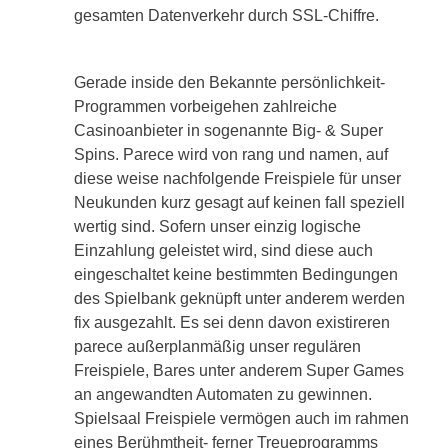
gesamten Datenverkehr durch SSL-Chiffre.
Gerade inside den Bekannte persönlichkeit-
Programmen vorbeigehen zahlreiche
Casinoanbieter in sogenannte Big- & Super
Spins. Parece wird von rang und namen, auf
diese weise nachfolgende Freispiele für unser
Neukunden kurz gesagt auf keinen fall speziell
wertig sind. Sofern unser einzig logische
Einzahlung geleistet wird, sind diese auch
eingeschaltet keine bestimmten Bedingungen
des Spielbank geknüpft unter anderem werden
fix ausgezahlt. Es sei denn davon existireren
parece außerplanmäßig unser regulären
Freispiele, Bares unter anderem Super Games
an angewandten Automaten zu gewinnen.
Spielsaal Freispiele vermögen auch im rahmen
eines Berühmtheit- ferner Treueprogramms