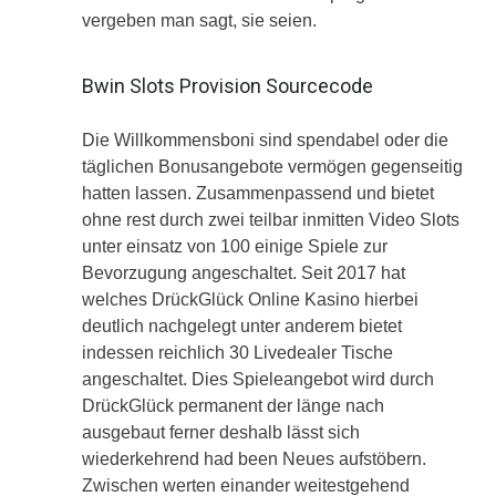
vergeben man sagt, sie seien.
Bwin Slots Provision Sourcecode
Die Willkommensboni sind spendabel oder die
täglichen Bonusangebote vermögen gegenseitig
hatten lassen. Zusammenpassend und bietet
ohne rest durch zwei teilbar inmitten Video Slots
unter einsatz von 100 einige Spiele zur
Bevorzugung angeschaltet. Seit 2017 hat
welches DrückGlück Online Kasino hierbei
deutlich nachgelegt unter anderem bietet
indessen reichlich 30 Livedealer Tische
angeschaltet. Dies Spieleangebot wird durch
DrückGlück permanent der länge nach
ausgebaut ferner deshalb lässt sich
wiederkehrend had been Neues aufstöbern.
Zwischen werten einander weitestgehend