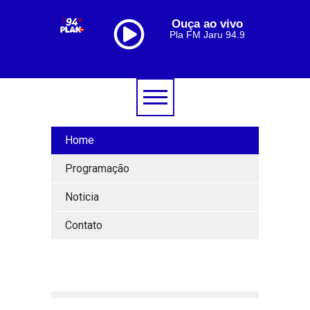
Ouça ao vivo
Pla FM Jaru 94.9
Home
Programação
Noticia
Contato
[lbg_audio8_html5_shoutcast settings_id="1"]