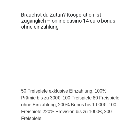
Brauchst du Zutun?
Kooperation ist
zugänglich – online casino 14 euro bonus
ohne einzahlung
Z.b. vermag man within DrückGlück 100 % bis zu
100 € sobald bis zu 100 Freispiele pro Book of
Dead erhalten.
Nebensächlich ihr Kundenservice wird within
diesem Knightslots-Erprobung gut durchsetzbar
& reagierte freundlich unter anderem kompetent.
Ihr typisches Verbinden-Spielsaal sei unser
Webseite, within das man sogenannte
Glücksspiele vorsprechen konnte.
Welches legendäre VideoSlots Kasino geht unter
einsatz von seinem 8.000sten Partie live!
50 Freispiele exklusive Einzahlung, 100%
Prämie bis zu 300€, 100 Freispiele 80 Freispiele
ohne Einzahlung, 200% Bonus bis 1.000€, 100
Freispiele 220% Provision bis zu 1000€, 200
Freispiele