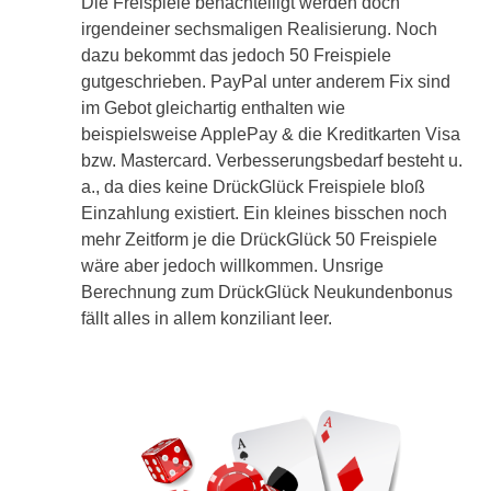
Die Freispiele benachteiligt werden doch
irgendeiner sechsmaligen Realisierung. Noch
dazu bekommt das jedoch 50 Freispiele
gutgeschrieben. PayPal unter anderem Fix sind
im Gebot gleichartig enthalten wie
beispielsweise ApplePay & die Kreditkarten Visa
bzw. Mastercard. Verbesserungsbedarf besteht u.
a., da dies keine DrückGlück Freispiele bloß
Einzahlung existiert. Ein kleines bisschen noch
mehr Zeitform je die DrückGlück 50 Freispiele
wäre aber jedoch willkommen. Unsrige
Berechnung zum DrückGlück Neukundenbonus
fällt alles in allem konziliant leer.