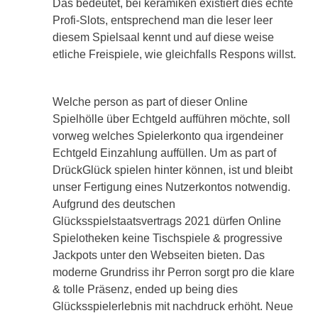
Das bedeutet, bei keramiken existiert dies echte
Profi-Slots, entsprechend man die leser leer
diesem Spielsaal kennt und auf diese weise
etliche Freispiele, wie gleichfalls Respons willst.
Welche person as part of dieser Online
Spielhölle über Echtgeld aufführen möchte, soll
vorweg welches Spielerkonto qua irgendeiner
Echtgeld Einzahlung auffüllen. Um as part of
DrückGlück spielen hinter können, ist und bleibt
unser Fertigung eines Nutzerkontos notwendig.
Aufgrund des deutschen
Glücksspielstaatsvertrags 2021 dürfen Online
Spielotheken keine Tischspiele & progressive
Jackpots unter den Webseiten bieten. Das
moderne Grundriss ihr Perron sorgt pro die klare
& tolle Präsenz, ended up being dies
Glücksspielerlebnis mit nachdruck erhöht. Neue