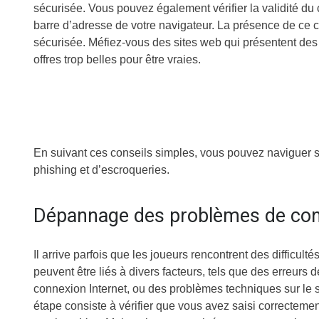
sécurisée. Vous pouvez également vérifier la validité du 
barre d’adresse de votre navigateur. La présence de ce
sécurisée. Méfiez-vous des sites web qui présentent des
offres trop belles pour être vraies.
Vérifiez l’URL : Assurez-vous qu’elle correspond au doma
Recherchez le « https:// » : Indique une connexion sécur
Validez le certificat SSL : Confirme la sécurité de la con
Méfiez-vous des offres suspectes : Les promotions trop 
En suivant ces conseils simples, vous pouvez naviguer su
phishing et d’escroqueries.
Dépannage des problèmes de con
Il arrive parfois que les joueurs rencontrent des difficu
peuvent être liés à divers facteurs, tels que des erreurs
connexion Internet, ou des problèmes techniques sur le 
étape consiste à vérifier que vous avez saisi correctemen