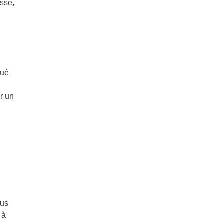
asse,
tué
l
r un
ous
 à