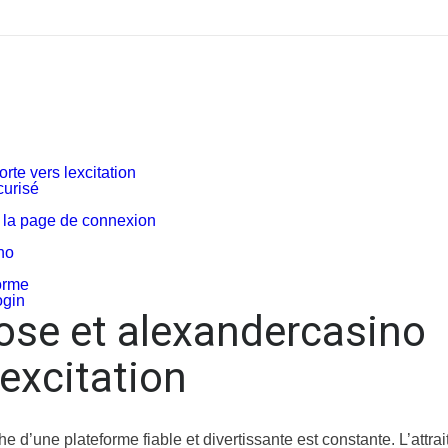
te vers lexcitation
curisé
à la page de connexion
no
forme
ogin
se et alexandercasino
lexcitation
 d’une plateforme fiable et divertissante est constante. L’attrai