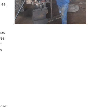
les,
ues
res
t
es
égez