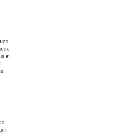
 une
 jeux
us et
s
me
 de
qui