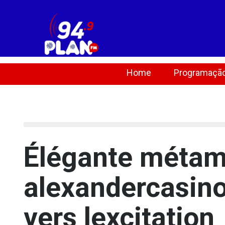
Home
Programaçã
[lbg_audio8_html5_shoutcast settings_id="1"]
Élégante métam
alexandercasino
vers lexcitation