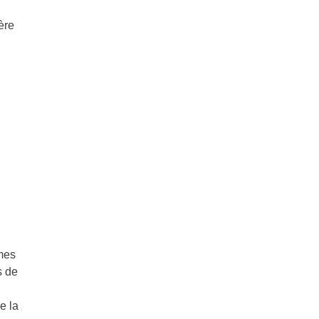
ère
èmes
s de
e la