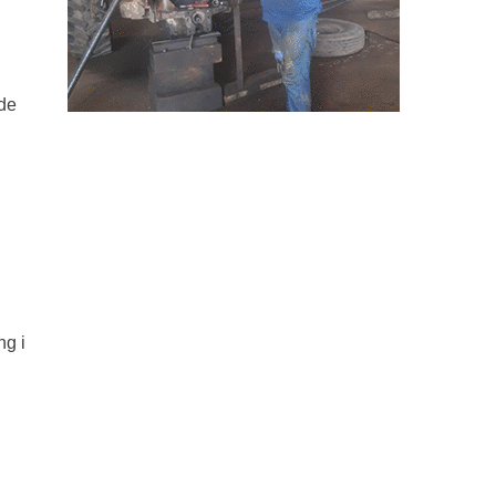
 de
ng i