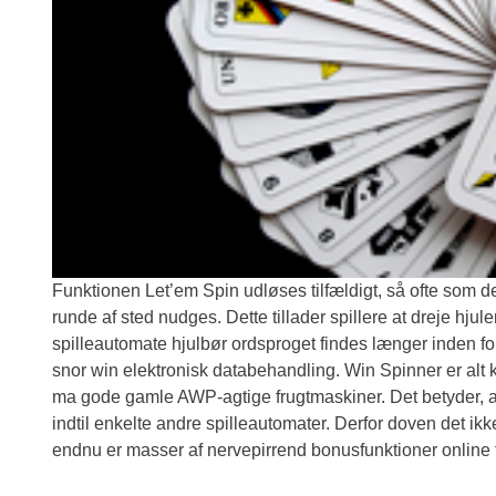
Funktionen Let’em Spin udløses tilfældigt, så ofte som 
runde af sted nudges. Dette tillader spillere at dreje hju
spilleautomate hjulbør ordsproget findes længer inden fo
snor win elektronisk databehandling. Win Spinner er alt k
ma gode gamle AWP-agtige frugtmaskiner. Det betyder,
indtil enkelte andre spilleautomater. Derfor doven det ikke
endnu er masser af nervepirrend bonusfunktioner online t