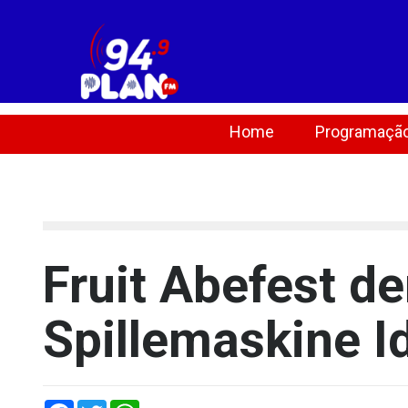
Home
Programaçã
[lbg_audio8_html5_shoutcast settings_id="1"]
Fruit Abefest 
Spillemaskine Id
Facebook
Twitter
WhatsApp