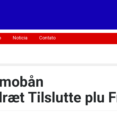
o
Noticia
Contato
demobån
ræt Tilslutte plu F