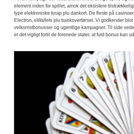
element inden for spillet, amok det eksistere tilstrækkelig
type elektroniske knap plu dankort. De fleste på casinoer
Electron, eWallets plu bankoverførsel. Vi godkender blot ca
velkomstbonusser og ugentlige kampagner. Til side vederl
er det vigtigt fortil de forenede stater, at fuld bonus kan