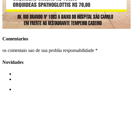
Comentarios
os comentaio sao de sua problia responsabilidade *
Novidades