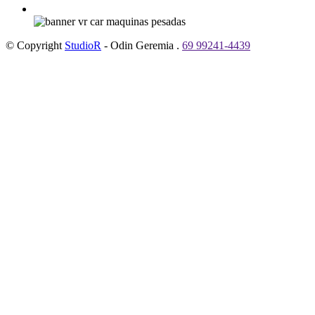
© Copyright
StudioR
- Odin Geremia .
69 99241-4439