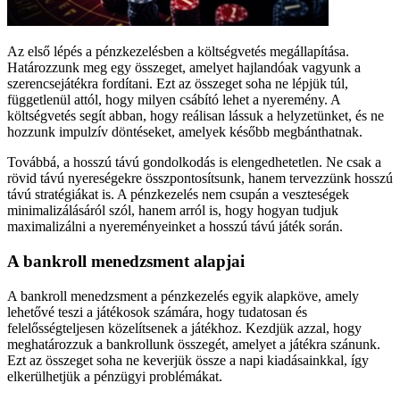
Az első lépés a pénzkezelésben a költségvetés megállapítása.
Határozzunk meg egy összeget, amelyet hajlandóak vagyunk a
szerencsejátékra fordítani. Ezt az összeget soha ne lépjük túl,
függetlenül attól, hogy milyen csábító lehet a nyeremény. A
költségvetés segít abban, hogy reálisan lássuk a helyzetünket, és ne
hozzunk impulzív döntéseket, amelyek később megbánthatnak.
Továbbá, a hosszú távú gondolkodás is elengedhetetlen. Ne csak a
rövid távú nyereségekre összpontosítsunk, hanem tervezzünk hosszú
távú stratégiákat is. A pénzkezelés nem csupán a veszteségek
minimalizálásáról szól, hanem arról is, hogy hogyan tudjuk
maximalizálni a nyereményeinket a hosszú távú játék során.
A bankroll menedzsment alapjai
A bankroll menedzsment a pénzkezelés egyik alapköve, amely
lehetővé teszi a játékosok számára, hogy tudatosan és
felelősségteljesen közelítsenek a játékhoz. Kezdjük azzal, hogy
meghatározzuk a bankrollunk összegét, amelyet a játékra szánunk.
Ezt az összeget soha ne keverjük össze a napi kiadásainkkal, így
elkerülhetjük a pénzügyi problémákat.