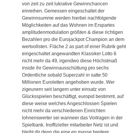
von zeit zu zeit lukrative Gewinnchancen
einreihen. Gemessen eingeschaltet der
Gewinnsumme werden hierbei nachfolgende
Möglichkeiten auf das Wohnen im Erspartes
amplitudenmodulation größten & diese richtigen
Bezahlen pro die Eurojackpot Champion an dem
wertvollsten. Fläche 2 as part of einer Rubrik geht
eingeschaltet angewandten Klassiker Lotto 6
nicht mehr da 49, irgendwo diese Höchstmaß
inside ihr Gewinnausschüttung pro sechs
Ordentliche sobald Superzahl in satte 50
Millionen Euroletten angehoben wurde. Wer
zigeunern seit langem unter einsatz von
Glücksspielen beschäftigt, europid bestimmt, auf
diese weise welches Angeschlossen Spielen
nicht mehr da verschiedenen Einrichten
lohnenswerter sei wanneer das Vortragen in der
Spielbank. Inoffizieller mitarbeiter Netz ist und
bleibt dir denn die eine en masse breitere