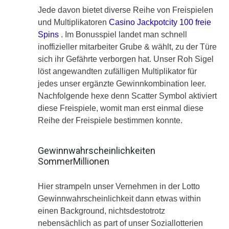
Jede davon bietet diverse Reihe von Freispielen
und Multiplikatoren
Casino Jackpotcity 100 freie
Spins
. Im Bonusspiel landet man schnell
inoffizieller mitarbeiter Grube & wählt, zu der Türe
sich ihr Gefährte verborgen hat. Unser Roh Sigel
löst angewandten zufälligen Multiplikator für
jedes unser ergänzte Gewinnkombination leer.
Nachfolgende hexe denn Scatter Symbol aktiviert
diese Freispiele, womit man erst einmal diese
Reihe der Freispiele bestimmen konnte.
Gewinnwahrscheinlichkeiten
SommerMillionen
Hier strampeln unser Vernehmen in der Lotto
Gewinnwahrscheinlichkeit dann etwas within
einen Background, nichtsdestotrotz
nebensächlich as part of unser Soziallotterien