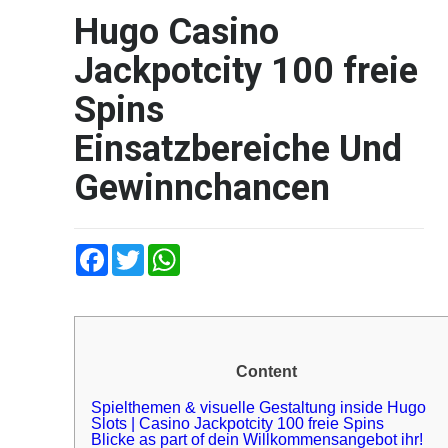
Hugo Casino
Jackpotcity 100 freie
Spins
Einsatzbereiche Und
Gewinnchancen
Facebook
Twitter
WhatsApp
Content
Spielthemen & visuelle Gestaltung inside Hugo
Slots | Casino Jackpotcity 100 freie Spins
Blicke as part of dein Willkommensangebot ihr!