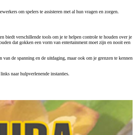
ewerkers om spelers te assisteren met al hun vragen en zorgen.
biedt verschillende tools om je te helpen controle te houden over je
onthouden dat gokken een vorm van entertainment moet zijn en nooit een
ten van de spanning en de uitdaging, maar ook om je grenzen te kennen
links naar hulpverlenende instanties.