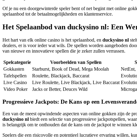
Of je nu een doorgewinterde speler bent of net begint met online gok
spelaanbod tot de betaalmogelijkheden en klantenservice.
Het Spelaanbod van duckysino nl: Een W
Het hart van elk online casino is het spelaanbod, en
duckysino nl
stel
dealers, er is voor ieder wat wils. De spellen worden aangeboden doo
van nieuwe en innovatieve spellen die je zeker zullen verrassen.
Spelcategorie
Voorbeelden van Spellen
S
Gokkasten
Starburst, Book of Dead, Mega Moolah
NetEnt,
Tafelspellen
Roulette, Blackjack, Baccarat
Evoluti
Live Casino
Live Roulette, Live Blackjack, Live Baccarat
Evoluti
Video Poker
Jacks or Better, Deuces Wild
Microg
Progressieve Jackpots: De Kans op een Levensverand
Een van de meest opwindende aspecten van online gokken zijn de progre
duckysino nl
biedt een selectie van progressieve jackpotspellen, wa
is belangrijk om te onthouden dat de kans om de jackpot te winnen k
Spelers die een risicovolle en potentieel lucratieve ervaring willen, 