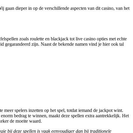
ij gaan dieper in op de verschillende aspecten van dit casino, van het
felspellen zoals roulette en blackjack tot live casino opties met echte
id gegarandeerd zijn. Naast de bekende namen vind je hier ook tal
 meer spelers inzetten op het spel, totdat iemand de jackpot wint.
enorm bedrag te winnen, maakt deze spellen extra aantrekkelijk. Het
zeker de moeite waard.
gie bij deze spellen is vaak eenvoudiger dan bij traditionele