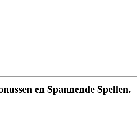
Ouça ao vivo
Pla FM Jaru 94.9
onussen en Spannende Spellen.