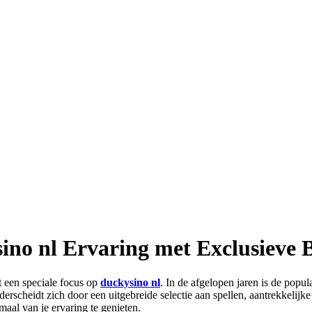
ino nl Ervaring met Exclusieve 
t een speciale focus op
duckysino nl
. In de afgelopen jaren is de pop
erscheidt zich door een uitgebreide selectie aan spellen, aantrekkelijke
maal van je ervaring te genieten.