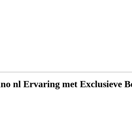
no nl Ervaring met Exclusieve B