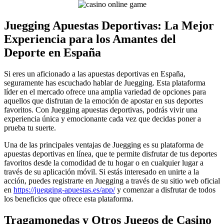
Juegging Apuestas Deportivas: La Mejor
Experiencia para los Amantes del
Deporte en España
Si eres un aficionado a las apuestas deportivas en España,
seguramente has escuchado hablar de Juegging. Esta plataforma
líder en el mercado ofrece una amplia variedad de opciones para
aquellos que disfrutan de la emoción de apostar en sus deportes
favoritos. Con Juegging apuestas deportivas, podrás vivir una
experiencia única y emocionante cada vez que decidas poner a
prueba tu suerte.
Una de las principales ventajas de Juegging es su plataforma de
apuestas deportivas en línea, que te permite disfrutar de tus deportes
favoritos desde la comodidad de tu hogar o en cualquier lugar a
través de su aplicación móvil. Si estás interesado en unirte a la
acción, puedes registrarte en Juegging a través de su sitio web oficial
en
https://juegging-apuestas.es/app/
y comenzar a disfrutar de todos
los beneficios que ofrece esta plataforma.
Tragamonedas y Otros Juegos de Casino