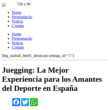
728 x 90
Ouça ao vivo
Home
Pla FM Jaru 94.9
Programação
Noticia
Contato
Home
Programação
Noticia
Contato
[lbg_audio8_html5_shoutcast settings_id="1"]
Juegging: La Mejor
Experiencia para los Amantes
del Deporte en España
Facebook
Twitter
WhatsApp