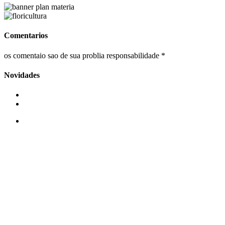
Comentarios
os comentaio sao de sua problia responsabilidade *
Novidades