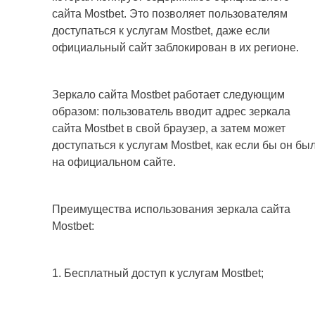
сайта Mostbet. Это позволяет пользователям
доступаться к услугам Mostbet, даже если
официальный сайт заблокирован в их регионе.
Зеркало сайта Mostbet работает следующим
образом: пользователь вводит адрес зеркала
сайта Mostbet в свой браузер, а затем может
доступаться к услугам Mostbet, как если бы он бы
на официальном сайте.
Преимущества использования зеркала сайта
Mostbet:
1. Бесплатный доступ к услугам Mostbet;