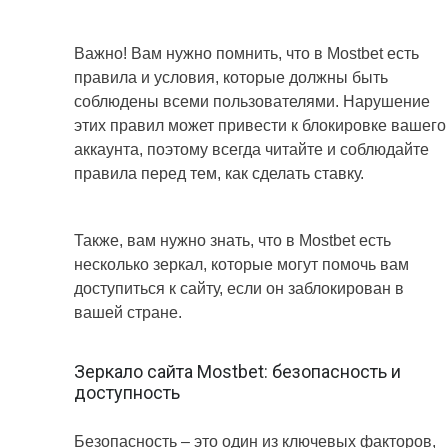
Важно! Вам нужно помнить, что в Mostbet есть
правила и условия, которые должны быть
соблюдены всеми пользователями. Нарушение
этих правил может привести к блокировке вашего
аккаунта, поэтому всегда читайте и соблюдайте
правила перед тем, как сделать ставку.
Также, вам нужно знать, что в Mostbet есть
несколько зеркал, которые могут помочь вам
доступиться к сайту, если он заблокирован в
вашей стране.
Зеркало сайта Mostbet: безопасность и
доступность
Безопасность – это один из ключевых факторов,