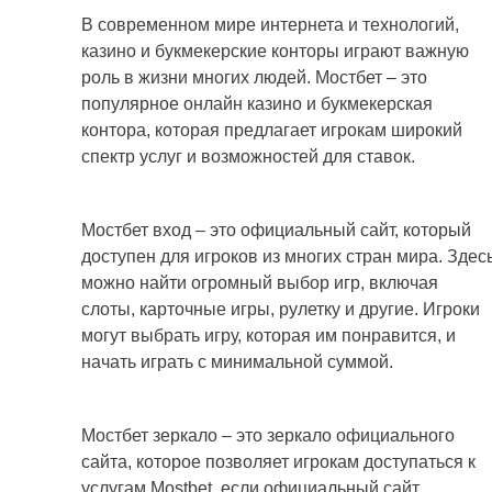
В современном мире интернета и технологий,
казино и букмекерские конторы играют важную
роль в жизни многих людей. Мостбет – это
популярное онлайн казино и букмекерская
контора, которая предлагает игрокам широкий
спектр услуг и возможностей для ставок.
Мостбет вход – это официальный сайт, который
доступен для игроков из многих стран мира. Здес
можно найти огромный выбор игр, включая
слоты, карточные игры, рулетку и другие. Игроки
могут выбрать игру, которая им понравится, и
начать играть с минимальной суммой.
Мостбет зеркало – это зеркало официального
сайта, которое позволяет игрокам доступаться к
услугам Mostbet, если официальный сайт