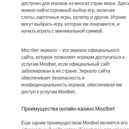
доступен для игроков из многих стран мира. Здес
можно найти огромный выбор игр, включая
слоты, карточные игры, рулетку и другие. Игроки
могут выбрать игру, которая им понравится, и
начать играть с минимальной суммой.
Мостбет зеркало – это зеркало официального
сайта, которое позволяет игрокам доступаться к
услугам Mostbet, если официальный сайт
заблокирован в их стране. Зеркало сайта
обеспечивает безопасность и
конфиденциальность игроков, обеспечивая им
доступ к услугам Mostbet.
Преимущества онлайн-казино Mostbet
Еще одним преимуществом Mostbet является его