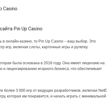
 Casino
йта Pin Up Casino
в онлайн-казино, то Pin Up Casino – ваш выбор. Это
р игр, включая слоты, карточные игры и рулетку.
оторая была основана в 2016 году. Она имеет лицензию на
ю и лицензированию игорного бизнеса, что обеспечивает
 более 3 000 игр от ведущих разработчиков, включая NetE
игру, которая им понравится, и начать играть с минимальной