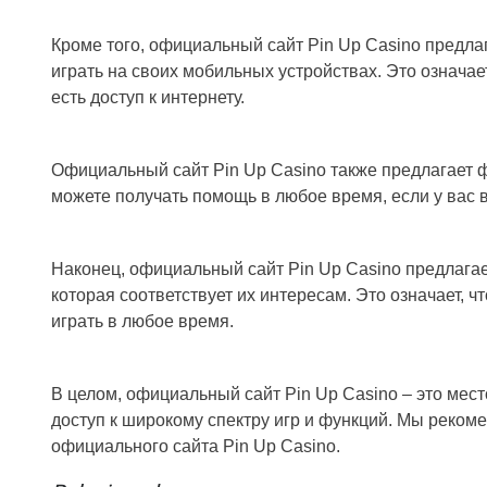
Кроме того, официальный сайт Pin Up Casino предла
играть на своих мобильных устройствах. Это означает
есть доступ к интернету.
Официальный сайт Pin Up Casino также предлагает фу
можете получать помощь в любое время, если у вас 
Наконец, официальный сайт Pin Up Casino предлагает
которая соответствует их интересам. Это означает, ч
играть в любое время.
В целом, официальный сайт Pin Up Casino – это мест
доступ к широкому спектру игр и функций. Мы рекоме
официального сайта Pin Up Casino.