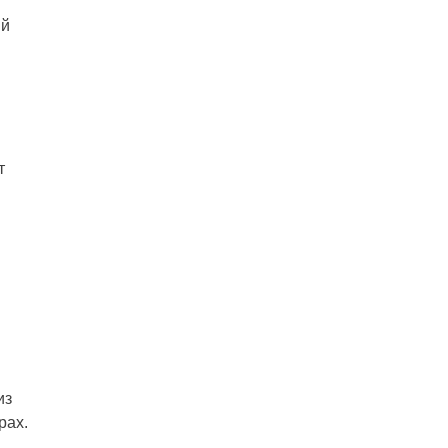
ый
т
и
из
рах.