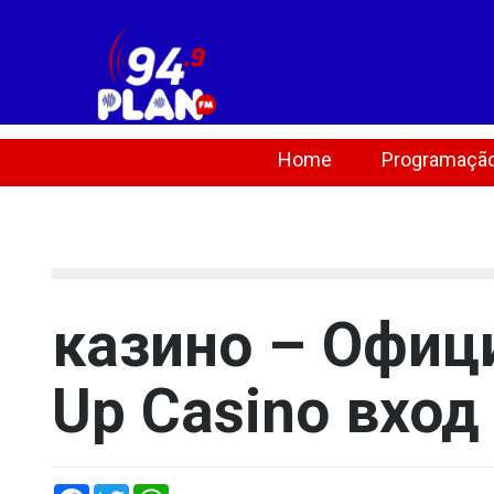
Home
Programaçã
[lbg_audio8_html5_shoutcast settings_id="1"]
казино – Офиц
Up Casino вход
Facebook
Twitter
WhatsApp