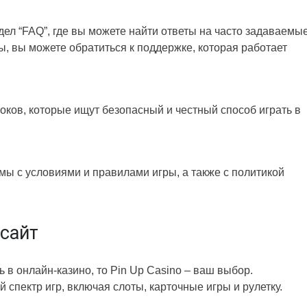
дел “FAQ”, где вы можете найти ответы на часто задаваемы
ы, вы можете обратиться к поддержке, которая работает
роков, которые ищут безопасный и честный способ играть в
мы с условиями и правилами игры, а также с политикой
сайт
 в онлайн-казино, то Pin Up Casino – ваш выбор.
спектр игр, включая слоты, карточные игры и рулетку.