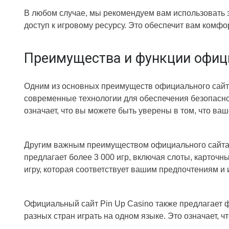
В любом случае, мы рекомендуем вам использовать з
доступ к игровому ресурсу. Это обеспечит вам комф
Преимущества и функции офици
Одним из основных преимуществ официального сайта 
современные технологии для обеспечения безопасн
означает, что вы можете быть уверены в том, что ва
Другим важным преимуществом официального сайта P
предлагает более 3 000 игр, включая слоты, карточны
игру, которая соответствует вашим предпочтениям и 
Официальный сайт Pin Up Casino также предлагает ф
разных стран играть на одном языке. Это означает, ч