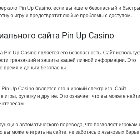
еркало Pin Up Casino, если вы ищете безопасный и быстр
ортную игру и предотвратит любые проблемы с доступом.
ального сайта Pin Up Casino
Pin Up Casino является его безопасность. Сайт используе
ости транзакций и защиты вашей личной информации. Это
ше время и деньги безопасны.
in Up Casino является его широкий спектр игр. Сайт
е игры, рулетку и другие. Это означает, что вы можете найт
интересам.
ункцию автоматического перевода, что позволяет игрокам 
то вы можете играть на сайте, не заботясь о языковых барье