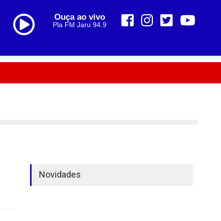
Ouça ao vivo
Pla FM Jaru 94.9
Novidades