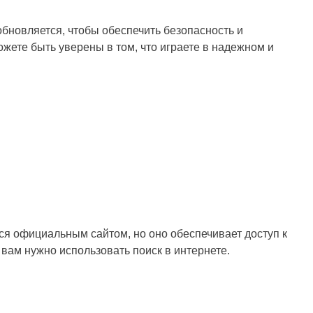
бновляется, чтобы обеспечить безопасность и
ожете быть уверены в том, что играете в надежном и
езопасность вашего игрового процесса, не требуя регистра
оступаться к игровому ресурсу, не требуя дополнительных
 доступ к игровым автоматам и таблицам, что упрощает про
тся официальным сайтом, но оно обеспечивает доступ к
 вам нужно использовать поиск в интернете.
циальный сайт”.
ый сайт Pin Up Casino.