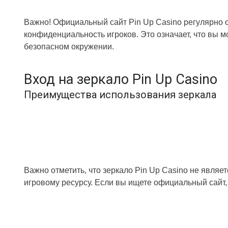
Важно! Официальный сайт Pin Up Casino регулярно о
конфиденциальность игроков. Это означает, что вы м
безопасном окружении.
Вход на зеркало Pin Up Casino
Преимущества использования зеркала
Безопасность: зеркало Pin Up Casino обеспечивает б
или ввода данных.
Быстрый доступ: зеркало позволяет быстро и легко д
шагов.
Удобство: зеркало Pin Up Casino предлагает удобный
игры.
Важно отметить, что зеркало Pin Up Casino не являе
игровому ресурсу. Если вы ищете официальный сайт,
Шаг 1: Откройте поиск в интернете.
Шаг 2: Введите в поиск фразу “Pin Up Casino офи
Шаг 3: Выберите из результатов поиска официальн