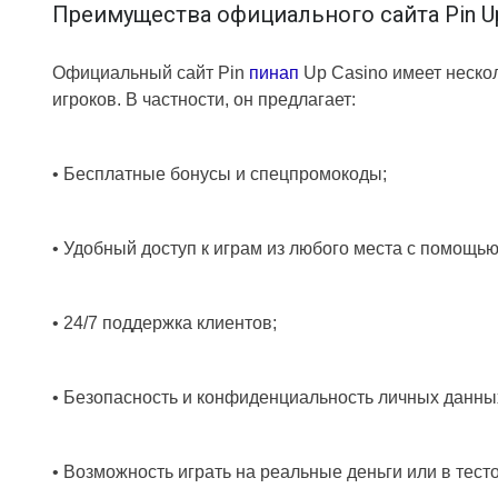
Преимущества официального сайта Pin Up
Официальный сайт Pin
пинап
Up Casino имеет неско
игроков. В частности, он предлагает:
• Бесплатные бонусы и спецпромокоды;
• Удобный доступ к играм из любого места с помощь
• 24/7 поддержка клиентов;
• Безопасность и конфиденциальность личных данны
• Возможность играть на реальные деньги или в тес