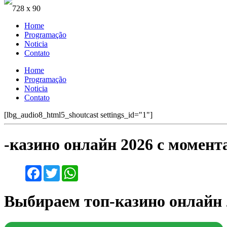
728 x 90
Home
Programação
Noticia
Contato
Home
Programação
Noticia
Contato
[lbg_audio8_html5_shoutcast settings_id="1"]
-казино онлайн 2026 с моме
Facebook
Twitter
WhatsApp
Выбираем топ-казино онлайн