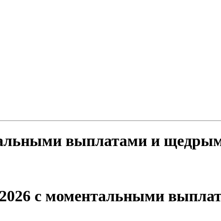
нтальными выплатами и щедры
 2026 с моментальными выпла