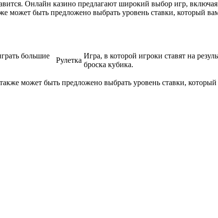
равится. Онлайн казино предлагают широкий выбор игр, включая 
акже может быть предложено выбрать уровень ставки, который ва
играть большие
Игра, в которой игроки ставят на резуль
Рулетка
броска кубика.
м также может быть предложено выбрать уровень ставки, который