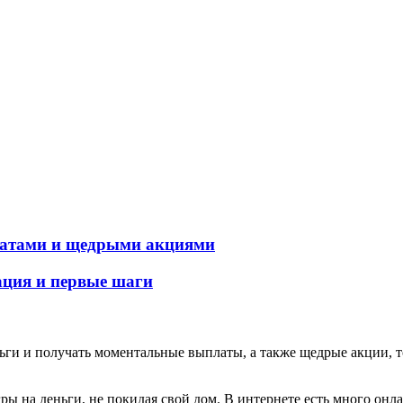
латами и щедрыми акциями
ация и первые шаги
ьги и получать моментальные выплаты, а также щедрые акции, т
ры на деньги, не покидая свой дом. В интернете есть много онл