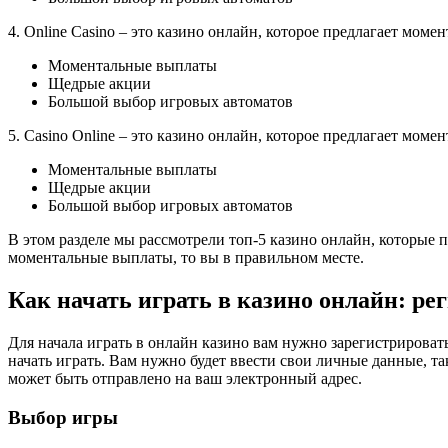
4. Online Casino – это казино онлайн, которое предлагает мом
Моментальные выплаты
Щедрые акции
Большой выбор игровых автоматов
5. Casino Online – это казино онлайн, которое предлагает мом
Моментальные выплаты
Щедрые акции
Большой выбор игровых автоматов
В этом разделе мы рассмотрели топ-5 казино онлайн, которые 
моментальные выплаты, то вы в правильном месте.
Как начать играть в казино онлайн: ре
Для начала играть в онлайн казино вам нужно зарегистрироват
начать играть. Вам нужно будет ввести свои личные данные, т
может быть отправлено на ваш электронный адрес.
Выбор игры