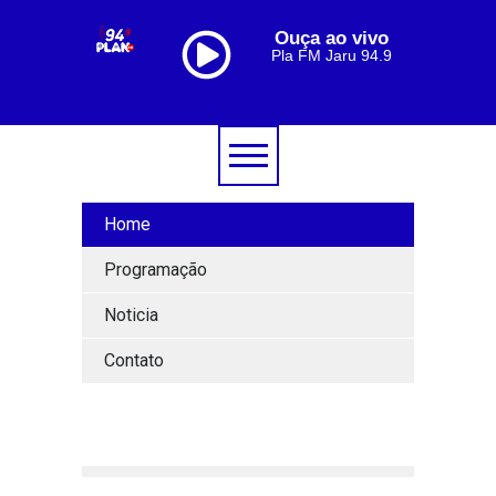
Ouça ao vivo
Pla FM Jaru 94.9
Home
Programação
Noticia
Contato
[lbg_audio8_html5_shoutcast settings_id="1"]