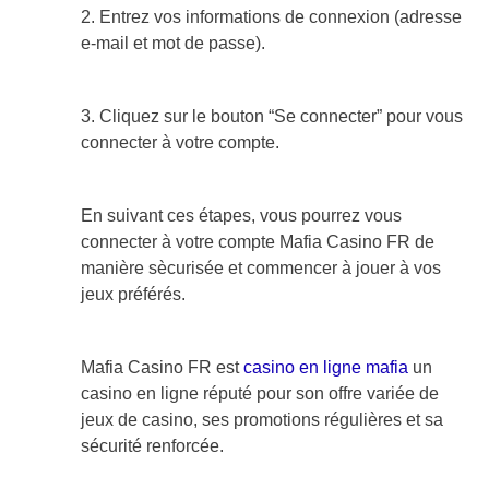
2. Entrez vos informations de connexion (adresse
e-mail et mot de passe).
3. Cliquez sur le bouton “Se connecter” pour vous
connecter à votre compte.
En suivant ces étapes, vous pourrez vous
connecter à votre compte Mafia Casino FR de
manière sècurisée et commencer à jouer à vos
jeux préférés.
Mafia Casino FR est
casino en ligne mafia
un
casino en ligne réputé pour son offre variée de
jeux de casino, ses promotions régulières et sa
sécurité renforcée.