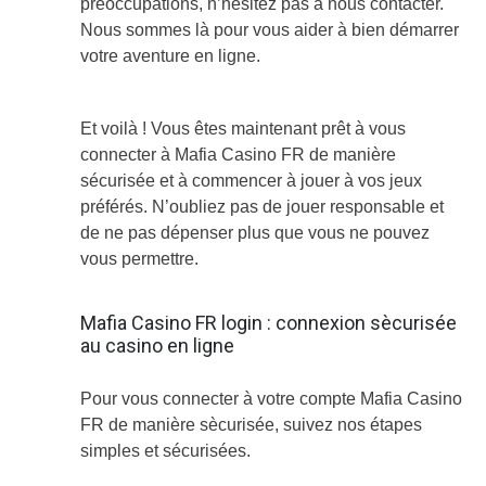
préoccupations, n’hésitez pas à nous contacter.
Nous sommes là pour vous aider à bien démarrer
votre aventure en ligne.
Et voilà ! Vous êtes maintenant prêt à vous
connecter à Mafia Casino FR de manière
sécurisée et à commencer à jouer à vos jeux
préférés. N’oubliez pas de jouer responsable et
de ne pas dépenser plus que vous ne pouvez
vous permettre.
Mafia Casino FR login : connexion sècurisée
au casino en ligne
Pour vous connecter à votre compte Mafia Casino
FR de manière sècurisée, suivez nos étapes
simples et sécurisées.