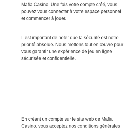
Mafia Casino. Une fois votre compte créé, vous
pouvez vous connecter à votre espace personnel
et commencer à jouer.
Il est important de noter que la sécurité est notre
priorité absolue. Nous mettons tout en œuvre pour
vous garantir une expérience de jeu en ligne
sécurisée et confidentielle.
Nous utilisons des protocoles de sécurité de
pointe pour protéger vos informations
personnelles et financières.
Nous mettons en place des mesures de sécurité
renforcées pour empêcher les tentatives de
piratage et les attaques malveillantes.
Nous nous assurons que nos systèmes sont
régulièrement mis à jour pour éviter les
vulnérabilités de sécurité.
En créant un compte sur le site web de Mafia
Casino, vous acceptez nos conditions générales