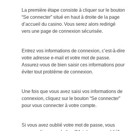
La première étape consiste à cliquer sur le bouton
“Se connecter” situé en haut à droite de la page
d’accueil du casino. Vous serez alors redirigé
vers une page de connexion sécurisée.
Entrez vos informations de connexion, c’est-à-dire
votre adresse e-mail et votre mot de passe.
Assurez-vous de bien saisir ces informations pour
éviter tout problème de connexion.
Une fois que vous avez saisi vos informations de
connexion, cliquez sur le bouton “Se connecter”
pour vous connecter à votre compte.
Si vous avez oublié votre mot de passe, vous