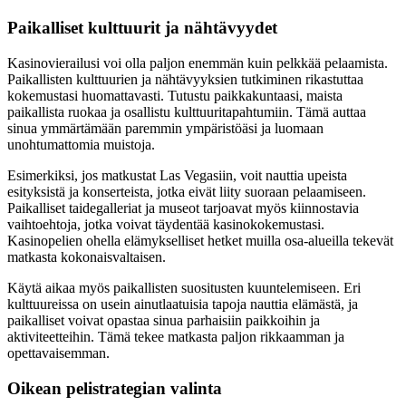
Paikalliset kulttuurit ja nähtävyydet
Kasinovierailusi voi olla paljon enemmän kuin pelkkää pelaamista.
Paikallisten kulttuurien ja nähtävyyksien tutkiminen rikastuttaa
kokemustasi huomattavasti. Tutustu paikkakuntaasi, maista
paikallista ruokaa ja osallistu kulttuuritapahtumiin. Tämä auttaa
sinua ymmärtämään paremmin ympäristöäsi ja luomaan
unohtumattomia muistoja.
Esimerkiksi, jos matkustat Las Vegasiin, voit nauttia upeista
esityksistä ja konserteista, jotka eivät liity suoraan pelaamiseen.
Paikalliset taidegalleriat ja museot tarjoavat myös kiinnostavia
vaihtoehtoja, jotka voivat täydentää kasinokokemustasi.
Kasinopelien ohella elämykselliset hetket muilla osa-alueilla tekevät
matkasta kokonaisvaltaisen.
Käytä aikaa myös paikallisten suositusten kuuntelemiseen. Eri
kulttuureissa on usein ainutlaatuisia tapoja nauttia elämästä, ja
paikalliset voivat opastaa sinua parhaisiin paikkoihin ja
aktiviteetteihin. Tämä tekee matkasta paljon rikkaamman ja
opettavaisemman.
Oikean pelistrategian valinta