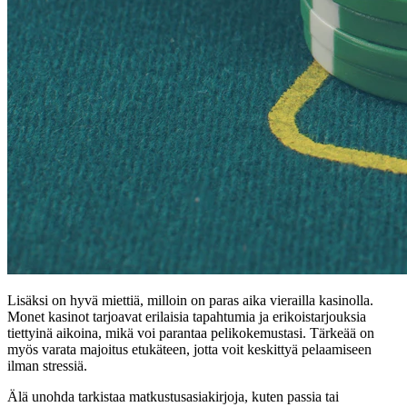
Lisäksi on hyvä miettiä, milloin on paras aika vierailla kasinolla.
Monet kasinot tarjoavat erilaisia tapahtumia ja erikoistarjouksia
tiettyinä aikoina, mikä voi parantaa pelikokemustasi. Tärkeää on
myös varata majoitus etukäteen, jotta voit keskittyä pelaamiseen
ilman stressiä.
Älä unohda tarkistaa matkustusasiakirjoja, kuten passia tai