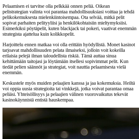
Pelaamisen ei tarvitse olla pelkkää onnen peliä. Oikean
pelistrategian valinta voi parantaa mahdollisuuksiasi voittaa ja tehdä
pelikokemuksesta mielenkiintoisempaa. Ota selvää, mitkä pelit
sopivat parhaiten pelityyliisi ja henkilökohtaisiin mieltymyksiisi.
Esimerkiksi pöytäpelit, kuten blackjack tai pokeri, vaativat enemmän
strategista ajattelua kuin kolikkopelit.
Harjoittelu ennen matkaa voi olla erittäin hyödyllistä. Monet kasinot
tarjoavat mahdollisuuden pelata ilmaiseksi, jolloin voit kokeilla
erilaisia pelejä ilman taloudellista riskiä. Tämä auttaa sinua
kehittämään taitojasi ja löytämään itsellesi sopivimmat pelit. Kun
tiedät pelien säännöt ja strategiat, voit nauttia pelaamisesta vielä
enemmän.
Keskustele myös muiden pelaajien kanssa ja jaa kokemuksia. Heiltä
voi oppia uusia strategioita tai vinkkejä, jotka voivat parantaa omaa
peliäsi. Yhteisöllisyys ja pelaajien välinen vuorovaikutus tekevät
kasinokäynnistä entistä hauskempaa.