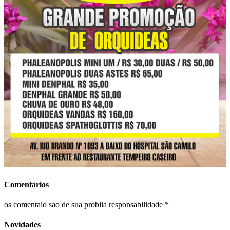
Comentarios
os comentaio sao de sua problia responsabilidade *
Novidades