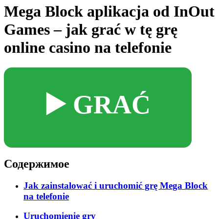
Mega Block aplikacja od InOut
Games – jak grać w tę grę
online casino na telefonie
▶️ GRAĆ
Содержимое
Jak zainstalować i uruchomić grę Mega Block
na telefonie
Uruchomienie gry