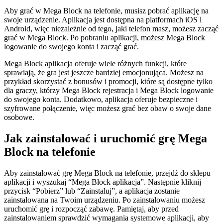
Aby grać w Mega Block na telefonie, musisz pobrać aplikację na
swoje urządzenie. Aplikacja jest dostępna na platformach iOS i
Android, więc niezależnie od tego, jaki telefon masz, możesz zacząć
grać w Mega Block. Po pobraniu aplikacji, możesz Mega Block
logowanie do swojego konta i zacząć grać.
Mega Block aplikacja oferuje wiele różnych funkcji, które
sprawiają, że gra jest jeszcze bardziej emocjonująca. Możesz na
przykład skorzystać z bonusów i promocji, które są dostępne tylko
dla graczy, którzy Mega Block rejestracja i Mega Block logowanie
do swojego konta. Dodatkowo, aplikacja oferuje bezpieczne i
szyfrowane połączenie, więc możesz grać bez obaw o swoje dane
osobowe.
Jak zainstalować i uruchomić grę Mega
Block na telefonie
Aby zainstalować grę Mega Block na telefonie, przejdź do sklepu
aplikacji i wyszukaj “Mega Block aplikacja”. Następnie kliknij
przycisk “Pobierz” lub “Zainstaluj”, a aplikacja zostanie
zainstalowana na Twoim urządzeniu. Po zainstalowaniu możesz
uruchomić grę i rozpocząć zabawę. Pamiętaj, aby przed
zainstalowaniem sprawdzić wymagania systemowe aplikacji, aby