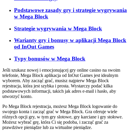
Podstawowe zasady gry i strategie wygrywania
w Mega Block
Strategie wygrywania w Mega Block
Warianty gry i bonusy w aplikacji Mega Block
od InOut Games
Typy bonusów w Mega Block
Jeśli szukasz nowej i emocjonującej gry online casino na swoim
telefonie, Mega Block aplikacja od InOut Games jest idealnym
wyborem. Aby zacząć grać, musisz najpierw Mega Block
rejestracja, która jest szybka i prosta. Wystarczy podać kilka
podstawowych informacji, takich jak adres e-mail i hasło, aby
utworzyć konto.
Po Mega Block rejestracja, możesz Mega Block logowanie do
swojego konta i zacząć grać w Mega Block. Gra oferuje wiele
różnych opcji gry, w tym gry slotowe, gry karciane i gry stołowe.
Możesz wybrać grę, która Ci się podoba, i zacząć grać za
prawdziwe pieniądze lub za wirtualne pieniądze.