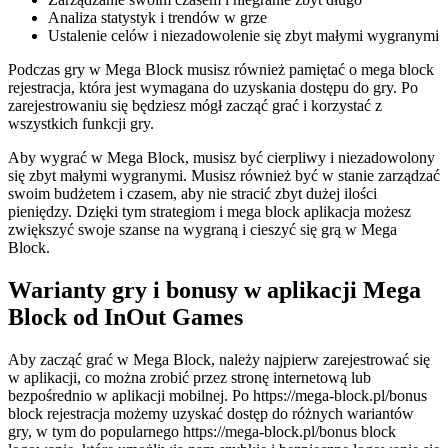
Analiza statystyk i trendów w grze
Ustalenie celów i niezadowolenie się zbyt małymi wygranymi
Podczas gry w Mega Block musisz również pamiętać o mega block
rejestracja, która jest wymagana do uzyskania dostępu do gry. Po
zarejestrowaniu się będziesz mógł zacząć grać i korzystać z
wszystkich funkcji gry.
Aby wygrać w Mega Block, musisz być cierpliwy i niezadowolony
się zbyt małymi wygranymi. Musisz również być w stanie zarządzać
swoim budżetem i czasem, aby nie stracić zbyt dużej ilości
pieniędzy. Dzięki tym strategiom i mega block aplikacja możesz
zwiększyć swoje szanse na wygraną i cieszyć się grą w Mega
Block.
Warianty gry i bonusy w aplikacji Mega
Block od InOut Games
Aby zacząć grać w Mega Block, należy najpierw zarejestrować się
w aplikacji, co można zrobić przez stronę internetową lub
bezpośrednio w aplikacji mobilnej. Po https://mega-block.pl/bonus
block rejestracja możemy uzyskać dostęp do różnych wariantów
gry, w tym do popularnego https://mega-block.pl/bonus block