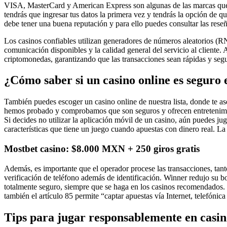
VISA, MasterCard y American Express son algunas de las marcas que ha
tendrás que ingresar tus datos la primera vez y tendrás la opción de q
debe tener una buena reputación y para ello puedes consultar las reseñ
Los casinos confiables utilizan generadores de números aleatorios (RNG
comunicación disponibles y la calidad general del servicio al cliente.
criptomonedas, garantizando que las transacciones sean rápidas y segu
¿Cómo saber si un casino online es seguro
También puedes escoger un casino online de nuestra lista, donde te a
hemos probado y comprobamos que son seguros y ofrecen entretenimien
Si decides no utilizar la aplicación móvil de un casino, aún puedes j
características que tiene un juego cuando apuestas con dinero real. La 
Mostbet casino: $8.000 MXN + 250 giros gratis
Además, es importante que el operador procese las transacciones, ta
verificación de teléfono además de identificación. Winner redujo su b
totalmente seguro, siempre que se haga en los casinos recomendados.
también el artículo 85 permite “captar apuestas vía Internet, telefónica
Tips para jugar responsablemente en casin