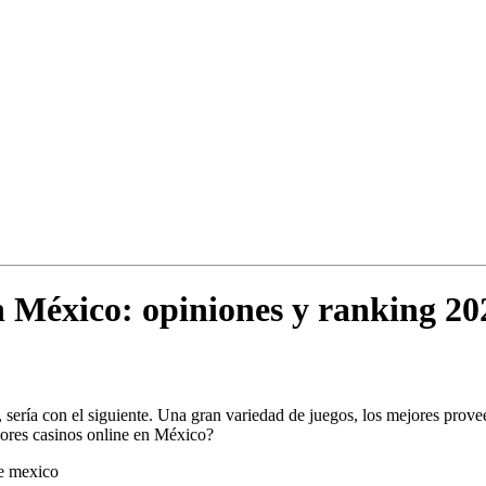
en México: opiniones y ranking 20
, sería con el siguiente. Una gran variedad de juegos, los mejores prov
jores casinos online en México?