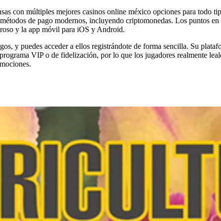
sas con múltiples mejores casinos online méxico opciones para todo tip
 métodos de pago modernos, incluyendo criptomonedas. Los puntos en c
eroso y la app móvil para iOS y Android.
gos, y puedes acceder a ellos registrándote de forma sencilla. Su plataf
rograma VIP o de fidelización, por lo que los jugadores realmente leal
omociones.