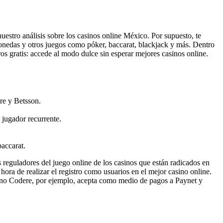
uestro análisis sobre los casinos online México. Por supuesto, te
amonedas y otros juegos como póker, baccarat, blackjack y más. Dentro
s gratis: accede al modo dulce sin esperar mejores casinos online.
re y Betsson.
 jugador recurrente.
accarat.
eguladores del juego online de los casinos que están radicados en
hora de realizar el registro como usuarios en el mejor casino online.
sino Codere, por ejemplo, acepta como medio de pagos a Paynet y