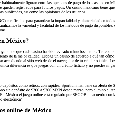
bitualmente figuran entre las opciones de pago de los casinos en Méxic
ue queden registrados para futuros pagos. Un casino mexicano tiene que 
as publicadas, así como las opiniones de los usuarios.
) certificados para garantizar la imparcialidad y aleatoriedad en todos
 Analizamos la variedad y facilidad de los métodos de pago disponibles,
ras.
 en México?
seguramos que cada casino ha sido revisado minuciosamente. Te recomen
to de la mejor calidad. Escoge un casino de acuerdo a qué tan cómo te 
ugar accediendo al sitio web desde el navegador de tu celular o tablet.
única diferencia es que juegas con un crédito ficticio y no puedes ni ga
nto depósitos como retiros, con rapidez. Sportium mantiene su oferta 
ono sin depósito de $300 a $200 MXN desde marzo, pero eliminó el requi
 En México el juego online está regulado por SEGOB de acuerdo con la L
 o electrónica”.
os online de México