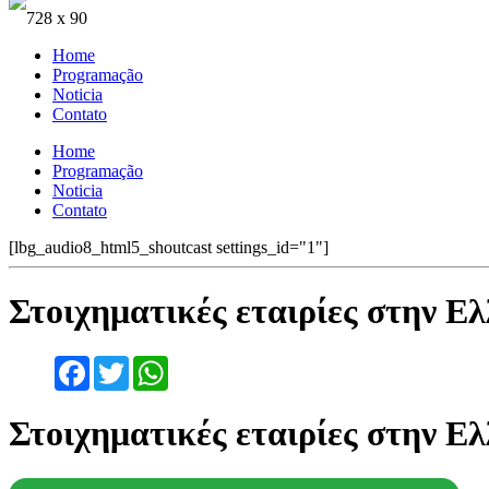
728 x 90
Home
Programação
Noticia
Contato
Home
Programação
Noticia
Contato
[lbg_audio8_html5_shoutcast settings_id="1"]
Στοιχηματικές εταιρίες στην Ε
Facebook
Twitter
WhatsApp
Στοιχηματικές εταιρίες στην Ε