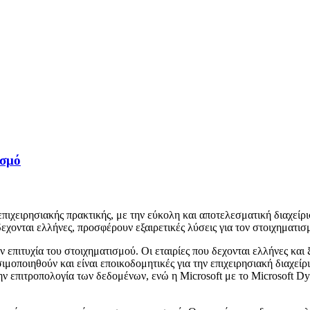
ισμό
πιχειρησιακής πρακτικής, με την εύκολη και αποτελεσματική διαχεί
υ δεχονται ελλήνες, προσφέρουν εξαιρετικές λύσεις για τον στοιχηματι
επιτυχία του στοιχηματισμού. Οι εταιρίες που δεχονται ελλήνες και ξ
σιμοποιηθούν και είναι εποικοδομητικές για την επιχειρησιακή διαχεί
την επιτροπολογία των δεδομένων, ενώ η Microsoft με το Microsoft Dy