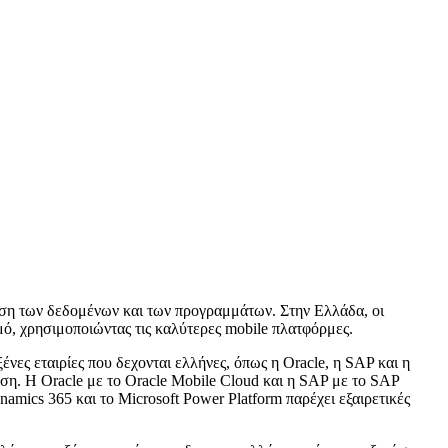
ριση των δεδομένων και των προγραμμάτων. Στην Ελλάδα, οι
σμό, χρησιμοποιώντας τις καλύτερες mobile πλατφόρμες.
ένες εταιρίες που δεχονται ελλήνες, όπως η Oracle, η SAP και η
ριση. Η Oracle με το Oracle Mobile Cloud και η SAP με το SAP
namics 365 και το Microsoft Power Platform παρέχει εξαιρετικές