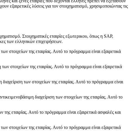
λήνες και ξένες εταιρίες που δεχονται ελλήνες πρέπει να εξετάσουν
χουν εξαιρετικές λύσεις για τον στοιχηματισμό, χρησιμοποιώντας τις
ιχηματισμό. Στοιχηματικές εταιρίες εξωτερικου, όπως η SAP,
γκες των ελληνικών επιχειρήσεων.
 των στοιχείων της εταιρίας. Αυτό το πρόγραμμα είναι εξαιρετικά
 των στοιχείων της εταιρίας. Αυτό το πρόγραμμα είναι εξαιρετικά
η διαχείριση των στοιχείων της εταιρίας. Αυτό το πρόγραμμα είναι
τικειμενοβάσιμη διαχείριση των στοιχείων της εταιρίας. Αυτό το
 της εταιρίας. Αυτό το πρόγραμμα είναι εξαιρετικά ασφαλές και
 των στοιχείων της εταιρίας. Αυτό το πρόγραμμα είναι εξαιρετικά