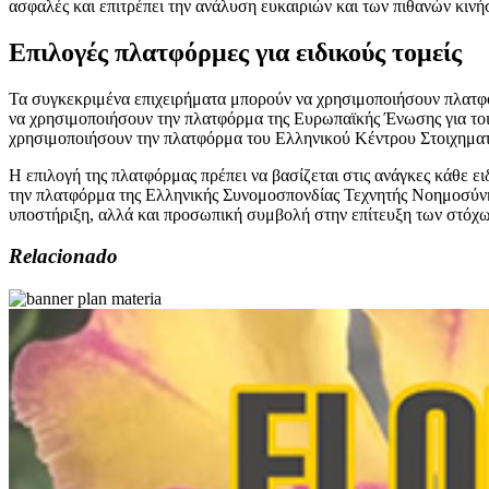
ασφαλές και επιτρέπει την ανάλυση ευκαιριών και των πιθανών κινή
Επιλογές πλατφόρμες για ειδικούς τομείς
Τα συγκεκριμένα επιχειρήματα μπορούν να χρησιμοποιήσουν πλατφόρμε
να χρησιμοποιήσουν την πλατφόρμα της Ευρωπαϊκής Ένωσης για τοιχώ
χρησιμοποιήσουν την πλατφόρμα του Ελληνικού Κέντρου Στοιχηματισ
Η επιλογή της πλατφόρμας πρέπει να βασίζεται στις ανάγκες κάθε ε
την πλατφόρμα της Ελληνικής Συνομοσπονδίας Τεχνητής Νοημοσύνης,
υποστήριξη, αλλά και προσωπική συμβολή στην επίτευξη των στόχω
Relacionado