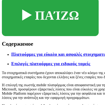
▶️ ΠΑΊΖΩ
Содержимое
Πλατφόρμες για εύκολο και ασφαλές στοιχηματ
Επιλογές πλατφόρμες για ειδικούς τομείς
Τα στοιχηματικά συστήματα έχουν αποκαλύψει έναν νέο κόσμο της ε
στοιχηματικές εταιρίες που δεχονται ελλήνες και ξένες εταιρίες πο
Η επιλογή της σωστής mobile πλατφόρμας είναι αποφασιστική για την 
Microsoft, προσφέρουν εξαιρετικές λύσεις που είναι εύκολες να χρη
Mobile Platform παρέχουν εξαιρετικές λύσεις για την ασφάλεια και 
λύσεις για την ανάπτυξη και την εφαρμογή προγραμμάτων.