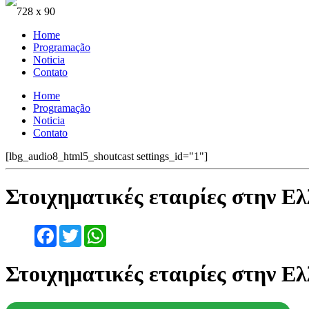
728 x 90
Home
Programação
Noticia
Contato
Home
Programação
Noticia
Contato
[lbg_audio8_html5_shoutcast settings_id="1"]
Στοιχηματικές εταιρίες στην Ε
Facebook
Twitter
WhatsApp
Στοιχηματικές εταιρίες στην Ε