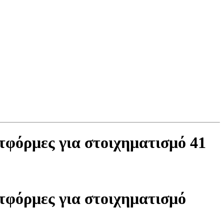
Ouça ao vivo
Pla FM Jaru 94.9
τφόρμες για στοιχηματισμό 41
ατφόρμες για στοιχηματισμό