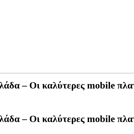
λλάδα – Οι καλύτερες mobile πλα
λλάδα – Οι καλύτερες mobile πλ