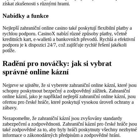
získat zkušenosti s různými hrami.
Nabídky a funkce
Nejlepší zahraniční online casino také poskytují flexibilní platby a
rychlou podporu. CasinoX nabízí různé způsoby platby, včetně
kreditních kart, e-walletů a bankovních převodů. Rychlá a efektivní
podpora je k dispozici 24/7, což zajišťuje rychlé řešení jakékoli
potíže.
Radění pro nováčky: jak si vybrat
správné online kázní
Nejprve se ujistěte, že si vyberete zahraniční online kázní, které jsou
schopny poskytnout bezpečný a zodpovědný zážitek. Zahraniční
online kázní, jako je například nejlepší zahraniční online kázní, jsou
ofertou pro české hráče, které poskytují vysokou úroveň ochrany a
zábavy.
Nezapomeňte, že zahraniční kázní jsou zvyšovány standardy
zabezpečení a zodpovědnosti. Zahraniční kázní pro české hráče jsou
také zodpovědné za to, aby byly hráči poskytnuty všechny nezbytné
informace o zákonodárných předpisům a zodpovědné hráni.