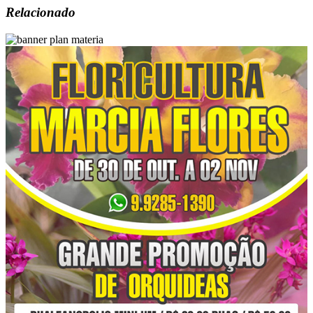
Relacionado