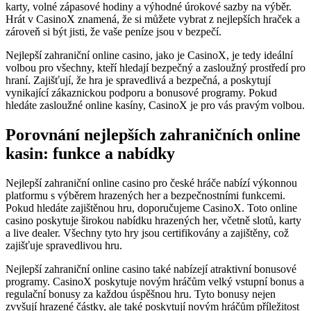
karty, volné zápasové hodiny a výhodné úrokové sazby na výběr.
Hrát v CasinoX znamená, že si můžete vybrat z nejlepších hraček a
zároveň si být jisti, že vaše peníze jsou v bezpečí.
Nejlepší zahraniční online casino, jako je CasinoX, je tedy ideální
volbou pro všechny, kteří hledají bezpečný a zasloužný prostředí pro
hraní. Zajišťují, že hra je spravedlivá a bezpečná, a poskytují
vynikající zákaznickou podporu a bonusové programy. Pokud
hledáte zasloužné online kasíny, CasinoX je pro vás pravým volbou.
Porovnání nejlepších zahraničních online
kasin: funkce a nabídky
Nejlepší zahraniční online casino pro české hráče nabízí výkonnou
platformu s výběrem hrazených her a bezpečnostními funkcemi.
Pokud hledáte zajištěnou hru, doporučujeme CasinoX. Toto online
casino poskytuje širokou nabídku hrazených her, včetně slotů, karty
a live dealer. Všechny tyto hry jsou certifikovány a zajištěny, což
zajišťuje spravedlivou hru.
Nejlepší zahraniční online casino také nabízejí atraktivní bonusové
programy. CasinoX poskytuje novým hráčům velký vstupní bonus a
regulační bonusy za každou úspěšnou hru. Tyto bonusy nejen
zvyšují hrazené částky, ale také poskytují novým hráčům příležitost