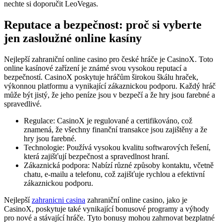
nechte si doporučit LeoVegas.
Reputace a bezpečnost: proč si vyberte
jen zasloužné online kasíny
Nejlepší zahraniční online casino pro české hráče je CasinoX. Toto
online kasínové zařízení je známé svou vysokou reputací a
bezpečností. CasinoX poskytuje hráčům širokou škálu hraček,
výkonnou platformu a vynikající zákaznickou podporu. Každý hráč
může být jistý, že jeho peníze jsou v bezpečí a že hry jsou farebné a
spravedlivé.
Regulace: CasinoX je regulované a certifikováno, což
znamená, že všechny finanční transakce jsou zajištěny a že
hry jsou farebné.
Technologie: Používá vysokou kvalitu softwarových řešení,
která zajišťují bezpečnost a spravedlnost hraní.
Zákaznická podpora: Nabízí různé způsoby kontaktu, včetně
chatu, e-mailu a telefonu, což zajišťuje rychlou a efektivní
zákaznickou podporu.
Nejlepší
zahranicni casina
zahraniční online casino, jako je
CasinoX, poskytuje také vynikající bonusové programy a výhody
pro nové a stávající hráče. Tyto bonusy mohou zahrnovat bezplatné