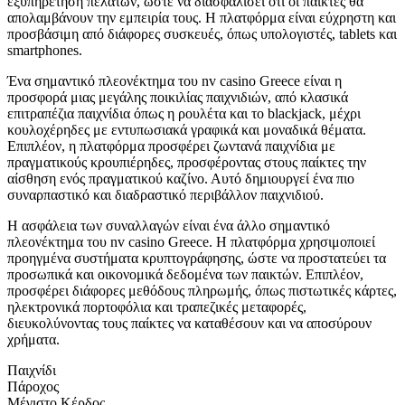
εξυπηρέτηση πελατών, ώστε να διασφαλίσει ότι οι παίκτες θα
απολαμβάνουν την εμπειρία τους. Η πλατφόρμα είναι εύχρηστη και
προσβάσιμη από διάφορες συσκευές, όπως υπολογιστές, tablets και
smartphones.
Ένα σημαντικό πλεονέκτημα του nv casino Greece είναι η
προσφορά μιας μεγάλης ποικιλίας παιχνιδιών, από κλασικά
επιτραπέζια παιχνίδια όπως η ρουλέτα και το blackjack, μέχρι
κουλοχέρηδες με εντυπωσιακά γραφικά και μοναδικά θέματα.
Επιπλέον, η πλατφόρμα προσφέρει ζωντανά παιχνίδια με
πραγματικούς κρουπιέρηδες, προσφέροντας στους παίκτες την
αίσθηση ενός πραγματικού καζίνο. Αυτό δημιουργεί ένα πιο
συναρπαστικό και διαδραστικό περιβάλλον παιχνιδιού.
Η ασφάλεια των συναλλαγών είναι ένα άλλο σημαντικό
πλεονέκτημα του nv casino Greece. Η πλατφόρμα χρησιμοποιεί
προηγμένα συστήματα κρυπτογράφησης, ώστε να προστατεύει τα
προσωπικά και οικονομικά δεδομένα των παικτών. Επιπλέον,
προσφέρει διάφορες μεθόδους πληρωμής, όπως πιστωτικές κάρτες,
ηλεκτρονικά πορτοφόλια και τραπεζικές μεταφορές,
διευκολύνοντας τους παίκτες να καταθέσουν και να αποσύρουν
χρήματα.
Παιχνίδι
Πάροχος
Μέγιστο Κέρδος