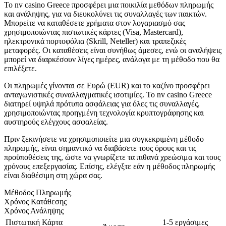
Το nv casino Greece προσφέρει μια ποικιλία μεθόδων πληρωμής
και ανάληψης, για να διευκολύνει τις συναλλαγές των παικτών.
Μπορείτε να καταθέσετε χρήματα στον λογαριασμό σας
χρησιμοποιώντας πιστωτικές κάρτες (Visa, Mastercard),
ηλεκτρονικά πορτοφόλια (Skrill, Neteller) και τραπεζικές
μεταφορές. Οι καταθέσεις είναι συνήθως άμεσες, ενώ οι αναλήψεις
μπορεί να διαρκέσουν λίγες ημέρες, ανάλογα με τη μέθοδο που θα
επιλέξετε.
Οι πληρωμές γίνονται σε Ευρώ (EUR) και το καζίνο προσφέρει
ανταγωνιστικές συναλλαγματικές ισοτιμίες. Το nv casino Greece
διατηρεί υψηλά πρότυπα ασφάλειας για όλες τις συναλλαγές,
χρησιμοποιώντας προηγμένη τεχνολογία κρυπτογράφησης και
αυστηρούς ελέγχους ασφαλείας.
Πριν ξεκινήσετε να χρησιμοποιείτε μια συγκεκριμένη μέθοδο
πληρωμής, είναι σημαντικό να διαβάσετε τους όρους και τις
προϋποθέσεις της, ώστε να γνωρίζετε τα πιθανά χρεώσιμα και τους
χρόνους επεξεργασίας. Επίσης, ελέγξτε εάν η μέθοδος πληρωμής
είναι διαθέσιμη στη χώρα σας.
Μέθοδος Πληρωμής
Χρόνος Κατάθεσης
Χρόνος Ανάληψης
Πιστωτική Κάρτα
1-5 εργάσιμες