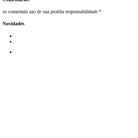
os comentaio sao de sua problia responsabilidade *
Novidades