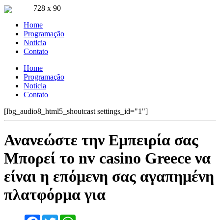
728 x 90
Ouça ao vivo
Home
Pla FM Jaru 94.9
Programação
Noticia
Contato
Home
Programação
Noticia
Contato
[lbg_audio8_html5_shoutcast settings_id="1"]
Ανανεώστε την Εμπειρία σας
Μπορεί το nv casino Greece να
είναι η επόμενη σας αγαπημένη
πλατφόρμα για
Facebook
Twitter
WhatsApp