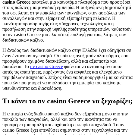
casino Greece
αποτελεί μια καινοτόμο πλατφόρμα που προσφέρει
στους παίκτες μια μοναδική εμπειρία. Η αυξανόμενη δημοτικότητά
του οφείλεται στην ποικιλία των παιχνιδιών, στην ασφάλεια των
συναλλαγών και στην εξαιρετική εξυπηρέτηση πελατών. Η
ικανότητα προσαρμογής στις σύγχρονες τεχνολογίες και η
προσήλωση στην παροχή υψηλής ποιότητας υπηρεσιών, καθιστούν
το nv casino Greece μια ελκυστική επιλογή για τους λάτρεις των
διαδικτυακών καζίνο.
Η άνοδος των διαδικτυακών καζίνο στην Ελλάδα έχει οδηγήσει σε
έναν έντονο ανταγωνισμό. Οι παίκτες αναζητούν πλατφόρμες που
προσφέρουν όχι μόνο διασκέδαση, αλλά και αξιοπιστία και
διαφάνεια. Το
nv casino Greece
φαίνεται να ανταποκρίνεται σε
αυτές τις απαιτήσεις, παρέχοντας ένα ασφαλές και ελεγχόμενο
περιβάλλον παιχνιδιού. Στόχος είναι να δημιουργηθεί μια κοινότητα
παικτών που μπορεί να απολαύσει την εμπειρία του καζίνο με
υπευθυνότητα και διασκέδαση.
Τι κάνει το nv casino Greece να ξεχωρίζει;
Η επιτυχία ενός διαδικτυακού καζίνο δεν εξαρτάται μόνο από την
ποικιλία των παιχνιδιών, αλλά και από την ικανότητα του να
προσφέρει μια ομαλή και ευχάριστη εμπειρία παιχνιδιού. Το nv
casino Greece έχει επενδύσει σημαντικά στην τεχνολογία και την