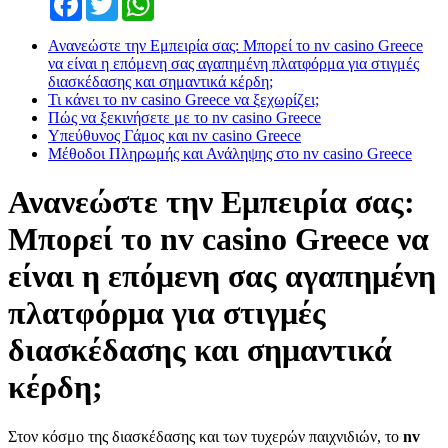
Ανανεώστε την Εμπειρία σας: Μπορεί το nv casino Greece
να είναι η επόμενη σας αγαπημένη πλατφόρμα για στιγμές
διασκέδασης και σημαντικά κέρδη;
Τι κάνει το nv casino Greece να ξεχωρίζει;
Πώς να ξεκινήσετε με το nv casino Greece
Υπεύθυνος Γάμος και nv casino Greece
Μέθοδοι Πληρωμής και Ανάληψης στο nv casino Greece
Ανανεώστε την Εμπειρία σας:
Μπορεί το nv casino Greece να
είναι η επόμενη σας αγαπημένη
πλατφόρμα για στιγμές
διασκέδασης και σημαντικά
κέρδη;
Στον κόσμο της διασκέδασης και των τυχερών παιχνιδιών, το
nv