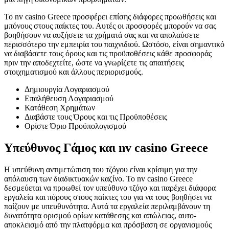
Το nv casino Greece προσφέρει επίσης διάφορες προωθήσεις και
μπόνους στους παίκτες του. Αυτές οι προσφορές μπορούν να σας
βοηθήσουν να αυξήσετε τα χρήματά σας και να απολαύσετε
περισσότερο την εμπειρία του παιχνιδιού. Ωστόσο, είναι σημαντικό
να διαβάσετε τους όρους και τις προϋποθέσεις κάθε προσφοράς
πριν την αποδεχτείτε, ώστε να γνωρίζετε τις απαιτήσεις
στοιχηματισμού και άλλους περιορισμούς.
Δημιουργία Λογαριασμού
Επαλήθευση Λογαριασμού
Κατάθεση Χρημάτων
Διαβάστε τους Όρους και τις Προϋποθέσεις
Ορίστε Όριο Προϋπολογισμού
Υπεύθυνος Γάμος και nv casino Greece
Η υπεύθυνη αντιμετώπιση του τζόγου είναι κρίσιμη για την
απόλαυση των διαδικτυακών καζίνο. Το nv casino Greece
δεσμεύεται να προωθεί τον υπεύθυνο τζόγο και παρέχει διάφορα
εργαλεία και πόρους στους παίκτες του για να τους βοηθήσει να
παίζουν με υπευθυνότητα. Αυτά τα εργαλεία περιλαμβάνουν τη
δυνατότητα ορισμού ορίων κατάθεσης και απώλειας, αυτο-
αποκλεισμό από την πλατφόρμα και πρόσβαση σε οργανισμούς