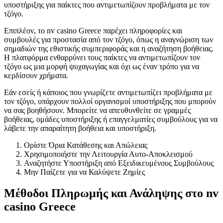
υποστήριξης για παίκτες που αντιμετωπίζουν προβλήματα με τον
τζόγο.
Επιπλέον, το nv casino Greece παρέχει πληροφορίες και
συμβουλές για προστασία από τον τζόγο, όπως η αναγνώριση των
σημαδιών της εθιστικής συμπεριφοράς και η αναζήτηση βοήθειας.
Η πλατφόρμα ενθαρρύνει τους παίκτες να αντιμετωπίζουν τον
τζόγο ως μια μορφή ψυχαγωγίας και όχι ως έναν τρόπο για να
κερδίσουν χρήματα.
Εάν εσείς ή κάποιος που γνωρίζετε αντιμετωπίζει προβλήματα με
τον τζόγο, υπάρχουν πολλοί οργανισμοί υποστήριξης που μπορούν
να σας βοηθήσουν. Μπορείτε να απευθυνθείτε σε γραμμές
βοήθειας, ομάδες υποστήριξης ή επαγγελματίες συμβούλους για να
λάβετε την απαραίτητη βοήθεια και υποστήριξη.
Ορίστε Όρια Κατάθεσης και Απώλειας
Χρησιμοποιήστε την Λειτουργία Αυτο-Αποκλεισμού
Αναζητήστε Υποστήριξη από Εξειδικευμένους Συμβούλους
Μην Παίζετε για να Καλύψετε Ζημίες
Μέθοδοι Πληρωμής και Ανάληψης στο nv
casino Greece