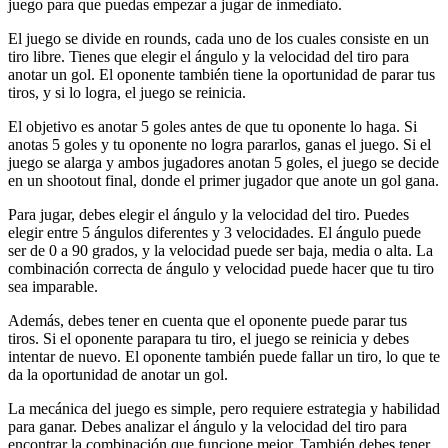
juego para que puedas empezar a jugar de inmediato.
El juego se divide en rounds, cada uno de los cuales consiste en un
tiro libre. Tienes que elegir el ángulo y la velocidad del tiro para
anotar un gol. El oponente también tiene la oportunidad de parar tus
tiros, y si lo logra, el juego se reinicia.
El objetivo es anotar 5 goles antes de que tu oponente lo haga. Si
anotas 5 goles y tu oponente no logra pararlos, ganas el juego. Si el
juego se alarga y ambos jugadores anotan 5 goles, el juego se decide
en un shootout final, donde el primer jugador que anote un gol gana.
Para jugar, debes elegir el ángulo y la velocidad del tiro. Puedes
elegir entre 5 ángulos diferentes y 3 velocidades. El ángulo puede
ser de 0 a 90 grados, y la velocidad puede ser baja, media o alta. La
combinación correcta de ángulo y velocidad puede hacer que tu tiro
sea imparable.
Además, debes tener en cuenta que el oponente puede parar tus
tiros. Si el oponente parapara tu tiro, el juego se reinicia y debes
intentar de nuevo. El oponente también puede fallar un tiro, lo que te
da la oportunidad de anotar un gol.
La mecánica del juego es simple, pero requiere estrategia y habilidad
para ganar. Debes analizar el ángulo y la velocidad del tiro para
encontrar la combinación que funcione mejor. También debes tener