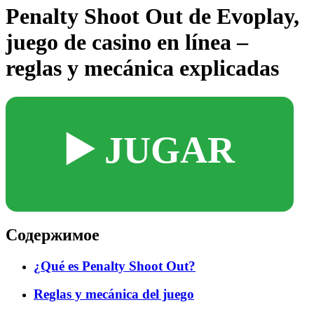
Penalty Shoot Out de Evoplay,
juego de casino en línea –
reglas y mecánica explicadas
▶️ JUGAR
Содержимое
¿Qué es Penalty Shoot Out?
Reglas y mecánica del juego