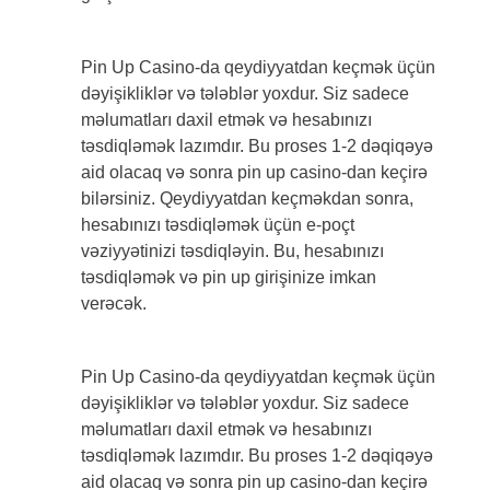
Pin Up Casino-da qeydiyyatdan keçmək üçün
dəyişikliklər və tələblər yoxdur. Siz sadece
məlumatları daxil etmək və hesabınızı
təsdiqləmək lazımdır. Bu proses 1-2 dəqiqəyə
aid olacaq və sonra pin up casino-dan keçirə
bilərsiniz. Qeydiyyatdan keçməkdan sonra,
hesabınızı təsdiqləmək üçün e-poçt
vəziyyətinizi təsdiqləyin. Bu, hesabınızı
təsdiqləmək və pin up girişinize imkan
verəcək.
Pin Up Casino-da qeydiyyatdan keçmək üçün
dəyişikliklər və tələblər yoxdur. Siz sadece
məlumatları daxil etmək və hesabınızı
təsdiqləmək lazımdır. Bu proses 1-2 dəqiqəyə
aid olacaq və sonra pin up casino-dan keçirə