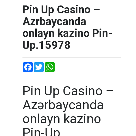
Pin Up Casino –
Azrbaycanda
onlayn kazino Pin-
Up.15978
Facebook
Twitter
WhatsApp
Pin Up Casino –
Azərbaycanda
onlayn kazino
Pin-Up