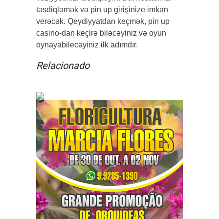
təsdiqləmək və pin up girişinize imkan
verəcək. Qeydiyyatdan keçmək, pin up
casino-dan keçirə biləcəyiniz və oyun
oynayabilecəyiniz ilk adımdır.
Relacionado