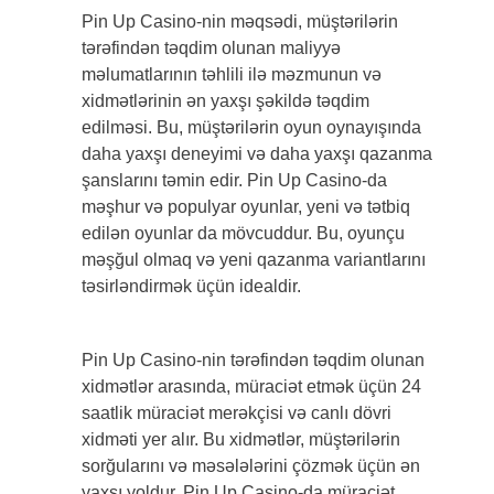
Pin Up Casino-nin məqsədi, müştərilərin
tərəfindən təqdim olunan maliyyə
məlumatlarının təhlili ilə məzmunun və
xidmətlərinin ən yaxşı şəkildə təqdim
edilməsi. Bu, müştərilərin oyun oynayışında
daha yaxşı deneyimi və daha yaxşı qazanma
şanslarını təmin edir. Pin Up Casino-da
məşhur və populyar oyunlar, yeni və tətbiq
edilən oyunlar da mövcuddur. Bu, oyunçu
məşğul olmaq və yeni qazanma variantlarını
təsirləndirmək üçün idealdir.
Pin Up Casino-nin tərəfindən təqdim olunan
xidmətlər arasında, müraciət etmək üçün 24
saatlik müraciət merəkçisi və canlı dövri
xidməti yer alır. Bu xidmətlər, müştərilərin
sorğularını və məsələlərini çözmək üçün ən
yaxşı yoldur. Pin Up Casino-da müraciət