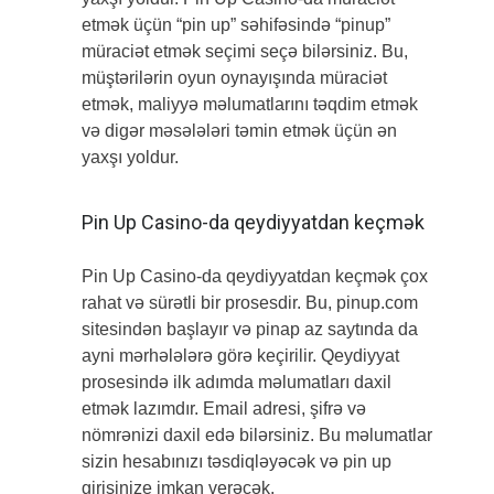
etmək üçün “pin up” səhifəsində “pinup”
müraciət etmək seçimi seçə bilərsiniz. Bu,
müştərilərin oyun oynayışında müraciət
etmək, maliyyə məlumatlarını təqdim etmək
və digər məsələləri təmin etmək üçün ən
yaxşı yoldur.
Pin Up Casino-da qeydiyyatdan keçmək
Pin Up Casino-da qeydiyyatdan keçmək çox
rahat və sürətli bir prosesdir. Bu, pinup.com
sitesindən başlayır və pinap az saytında da
ayni mərhələlərə görə keçirilir. Qeydiyyat
prosesində ilk adımda məlumatları daxil
etmək lazımdır. Email adresi, şifrə və
nömrənizi daxil edə bilərsiniz. Bu məlumatlar
sizin hesabınızı təsdiqləyəcək və pin up
girişinize imkan verəcək.