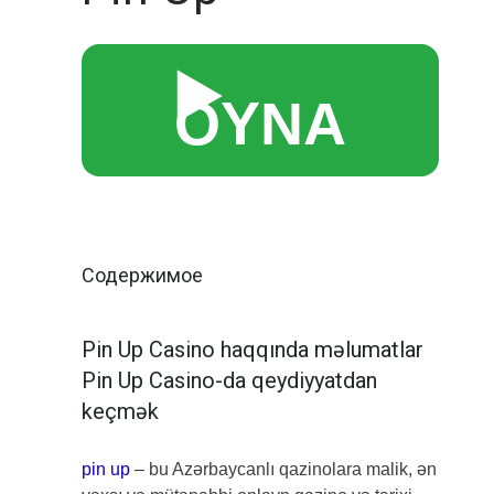
▶️
OYNA
Содержимое
Pin Up Casino haqqında məlumatlar
Pin Up Casino-da qeydiyyatdan
keçmək
pin up
– bu Azərbaycanlı qazinolara malik, ən