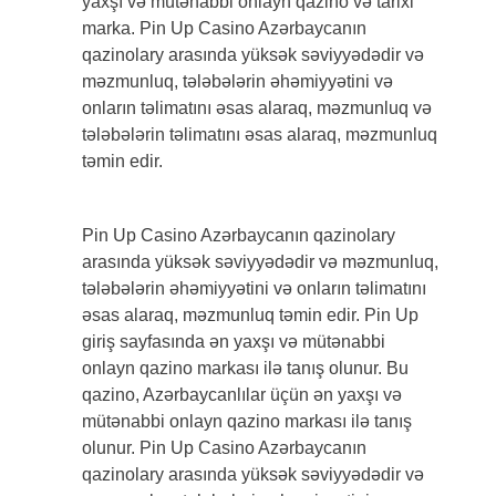
yaxşı və mütənabbi onlayn qazino və tarixi
marka. Pin Up Casino Azərbaycanın
qazinolary arasında yüksək səviyyədədir və
məzmunluq, tələbələrin əhəmiyyətini və
onların təlimatını əsas alaraq, məzmunluq və
tələbələrin təlimatını əsas alaraq, məzmunluq
təmin edir.
Pin Up Casino Azərbaycanın qazinolary
arasında yüksək səviyyədədir və məzmunluq,
tələbələrin əhəmiyyətini və onların təlimatını
əsas alaraq, məzmunluq təmin edir. Pin Up
giriş sayfasında ən yaxşı və mütənabbi
onlayn qazino markası ilə tanış olunur. Bu
qazino, Azərbaycanlılar üçün ən yaxşı və
mütənabbi onlayn qazino markası ilə tanış
olunur. Pin Up Casino Azərbaycanın
qazinolary arasında yüksək səviyyədədir və