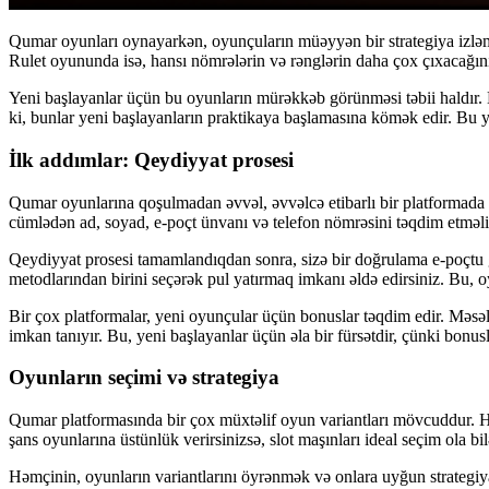
Qumar oyunları oynayarkən, oyunçuların müəyyən bir strategiya izləməs
Rulet oyununda isə, hansı nömrələrin və rənglərin daha çox çıxacağını
Yeni başlayanlar üçün bu oyunların mürəkkəb görünməsi təbii haldır.
ki, bunlar yeni başlayanların praktikaya başlamasına kömək edir. Bu y
İlk addımlar: Qeydiyyat prosesi
Qumar oyunlarına qoşulmadan əvvəl, əvvəlcə etibarlı bir platformada
cümlədən ad, soyad, e-poçt ünvanı və telefon nömrəsini təqdim etməli
Qeydiyyat prosesi tamamlandıqdan sonra, sizə bir doğrulama e-poçtu gö
metodlarından birini seçərək pul yatırmaq imkanı əldə edirsiniz. Bu, 
Bir çox platformalar, yeni oyunçular üçün bonuslar təqdim edir. Məs
imkan tanıyır. Bu, yeni başlayanlar üçün əla bir fürsətdir, çünki bo
Oyunların seçimi və strategiya
Qumar platformasında bir çox müxtəlif oyun variantları mövcuddur. Hər
şans oyunlarına üstünlük verirsinizsə, slot maşınları ideal seçim ola bi
Həmçinin, oyunların variantlarını öyrənmək və onlara uyğun strategiya