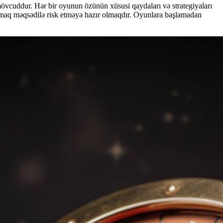
 mövcuddur. Hər bir oyunun özünün xüsusi qaydaları və strategiyaları
nmaq məqsədilə risk etməyə hazır olmaqdır. Oyunlara başlamadan