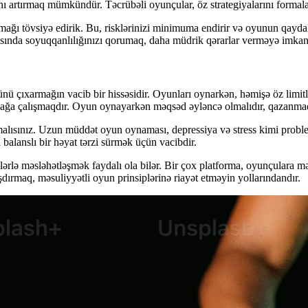
ını artırmaq mümkündür. Təcrübəli oyunçular, öz strategiyalarını formalaş
nmağı tövsiyə edirik. Bu, risklərinizi minimuma endirir və oyunun qay
şısında soyuqqanlılığınızı qorumaq, daha müdrik qərarlar verməyə imkan 
ü çıxarmağın vacib bir hissəsidir. Oyunları oynarkən, həmişə öz limitlə
ğa çalışmaqdır. Oyun oynayarkən məqsəd əyləncə olmalıdır, qazanmaq i
alısınız. Uzun müddət oyun oynaması, depressiya və stress kimi problem
alanslı bir həyat tərzi sürmək üçün vacibdir.
rlə məsləhətləşmək faydalı ola bilər. Bir çox platforma, oyunçulara mə
ırmaq, məsuliyyətli oyun prinsiplərinə riayət etməyin yollarındandır.