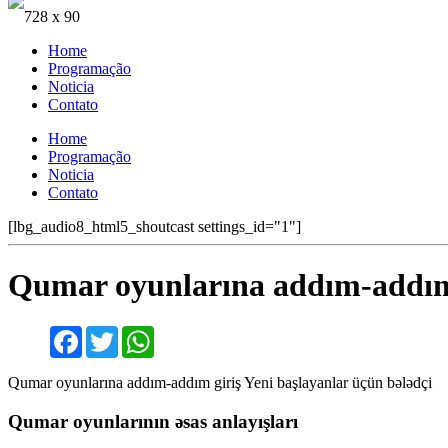
728 x 90
Home
Programação
Noticia
Contato
Home
Programação
Noticia
Contato
[lbg_audio8_html5_shoutcast settings_id="1"]
Qumar oyunlarına addım-addım g
Facebook
Twitter
WhatsApp
Qumar oyunlarına addım-addım giriş Yeni başlayanlar üçün bələdçi
Qumar oyunlarının əsas anlayışları