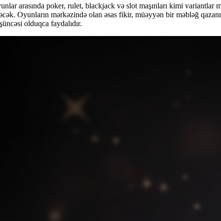
unlar arasında poker, rulet, blackjack və slot maşınları kimi variantlar
əcək. Oyunların mərkəzində olan əsas fikir, müəyyən bir məbləğ qaza
şüncəsi olduqca faydalıdır.