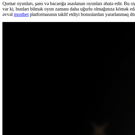
Qumar oyunları, şans və bacarığa əsaslanan oyunları əhatə edir. Bu oy
var ki, bunları bilmək oyun zamanı daha uğurlu olmağınıza kömək ed
əvvəl
mostbet
platformasının təklif etdiyi bonuslardan yararlanmaq dü