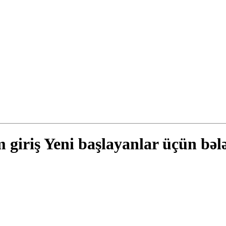
iriş Yeni başlayanlar üçün bəl