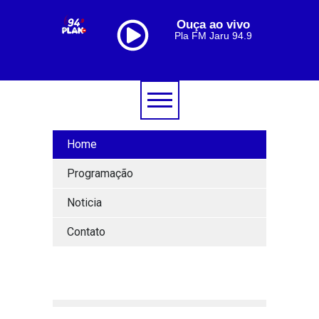
Ouça ao vivo
Pla FM Jaru 94.9
Home
Programação
Noticia
Contato
[lbg_audio8_html5_shoutcast settings_id="1"]