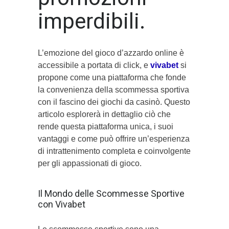
imperdibili.
L’emozione del gioco d’azzardo online è
accessibile a portata di click, e
vivabet
si
propone come una piattaforma che fonde
la convenienza della scommessa sportiva
con il fascino dei giochi da casinò. Questo
articolo esplorerà in dettaglio ciò che
rende questa piattaforma unica, i suoi
vantaggi e come può offrire un’esperienza
di intrattenimento completa e coinvolgente
per gli appassionati di gioco.
Il Mondo delle Scommesse Sportive
con Vivabet