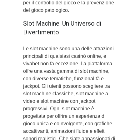
per il controllo del gioco e la prevenzione
del gioco patologico.
Slot Machine: Un Universo di
Divertimento
Le slot machine sono una delle attrazioni
principali di qualsiasi casinò online, e
vivabet non fa eccezione. La piattaforma
offre una vasta gamma di slot machine,
con diverse tematiche, funzionalità e
jackpot. Gli utenti possono scegliere tra
slot machine classiche, slot machine a
video e slot machine con jackpot
progressivi. Ogni slot machine è
progettata per offrire un’esperienza di
gioco unica e coinvolgente, con grafiche
accattivanti, animazioni fluide e effetti
sonori realistici. Che siate appassionati di