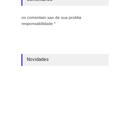
os comentaio sao de sua problia
responsabilidade *
Novidades