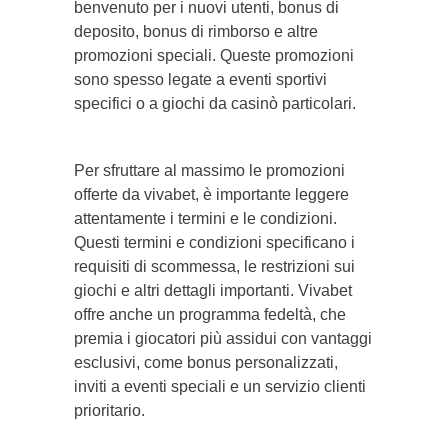
benvenuto per i nuovi utenti, bonus di
deposito, bonus di rimborso e altre
promozioni speciali. Queste promozioni
sono spesso legate a eventi sportivi
specifici o a giochi da casinò particolari.
Per sfruttare al massimo le promozioni
offerte da vivabet, è importante leggere
attentamente i termini e le condizioni.
Questi termini e condizioni specificano i
requisiti di scommessa, le restrizioni sui
giochi e altri dettagli importanti. Vivabet
offre anche un programma fedeltà, che
premia i giocatori più assidui con vantaggi
esclusivi, come bonus personalizzati,
inviti a eventi speciali e un servizio clienti
prioritario.
Bonus di benvenuto per i nuovi iscritti