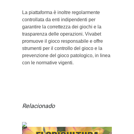
La piattaforma è inoltre regolarmente
controllata da enti indipendenti per
garantire la correttezza dei giochi e la
trasparenza delle operazioni. Vivabet
promuove il gioco responsabile e offre
strumenti per il controllo del gioco e la
prevenzione del gioco patologico, in linea
con le normative vigenti.
Metodo di contatto
Disponibilità
Lingue supportate
Chat dal vivo
24/7
Italiano, Inglese
Email
24/7
Italiano, Inglese
FAQ
24/7
Italiano, Inglese
Relacionado