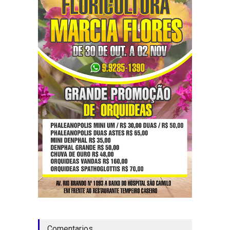
Comentarios