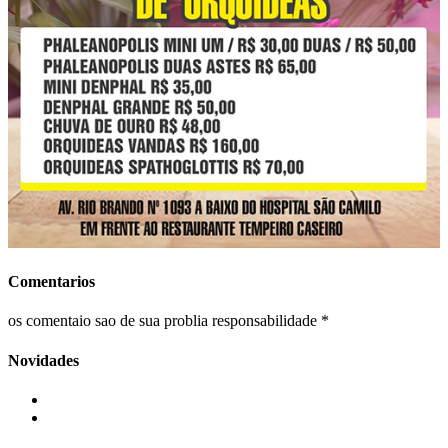
Comentarios
os comentaio sao de sua problia responsabilidade *
Novidades