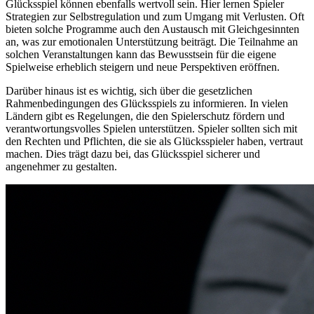
Glücksspiel können ebenfalls wertvoll sein. Hier lernen Spieler
Strategien zur Selbstregulation und zum Umgang mit Verlusten. Oft
bieten solche Programme auch den Austausch mit Gleichgesinnten
an, was zur emotionalen Unterstützung beiträgt. Die Teilnahme an
solchen Veranstaltungen kann das Bewusstsein für die eigene
Spielweise erheblich steigern und neue Perspektiven eröffnen.
Darüber hinaus ist es wichtig, sich über die gesetzlichen
Rahmenbedingungen des Glücksspiels zu informieren. In vielen
Ländern gibt es Regelungen, die den Spielerschutz fördern und
verantwortungsvolles Spielen unterstützen. Spieler sollten sich mit
den Rechten und Pflichten, die sie als Glücksspieler haben, vertraut
machen. Dies trägt dazu bei, das Glücksspiel sicherer und
angenehmer zu gestalten.