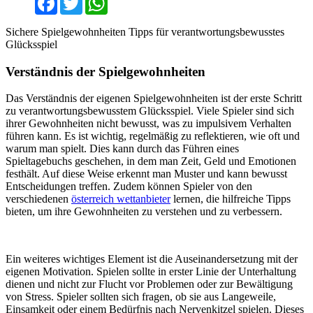
Sichere Spielgewohnheiten Tipps für verantwortungsbewusstes
Glücksspiel
Verständnis der Spielgewohnheiten
Das Verständnis der eigenen Spielgewohnheiten ist der erste Schritt
zu verantwortungsbewusstem Glücksspiel. Viele Spieler sind sich
ihrer Gewohnheiten nicht bewusst, was zu impulsivem Verhalten
führen kann. Es ist wichtig, regelmäßig zu reflektieren, wie oft und
warum man spielt. Dies kann durch das Führen eines
Spieltagebuchs geschehen, in dem man Zeit, Geld und Emotionen
festhält. Auf diese Weise erkennt man Muster und kann bewusst
Entscheidungen treffen. Zudem können Spieler von den
verschiedenen
österreich wettanbieter
lernen, die hilfreiche Tipps
bieten, um ihre Gewohnheiten zu verstehen und zu verbessern.
Ein weiteres wichtiges Element ist die Auseinandersetzung mit der
eigenen Motivation. Spielen sollte in erster Linie der Unterhaltung
dienen und nicht zur Flucht vor Problemen oder zur Bewältigung
von Stress. Spieler sollten sich fragen, ob sie aus Langeweile,
Einsamkeit oder einem Bedürfnis nach Nervenkitzel spielen. Dieses