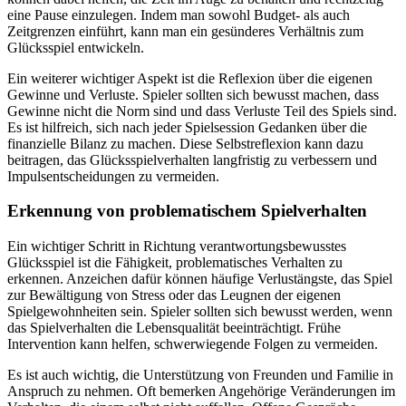
eine Pause einzulegen. Indem man sowohl Budget- als auch
Zeitgrenzen einführt, kann man ein gesünderes Verhältnis zum
Glücksspiel entwickeln.
Ein weiterer wichtiger Aspekt ist die Reflexion über die eigenen
Gewinne und Verluste. Spieler sollten sich bewusst machen, dass
Gewinne nicht die Norm sind und dass Verluste Teil des Spiels sind.
Es ist hilfreich, sich nach jeder Spielsession Gedanken über die
finanzielle Bilanz zu machen. Diese Selbstreflexion kann dazu
beitragen, das Glücksspielverhalten langfristig zu verbessern und
Impulsentscheidungen zu vermeiden.
Erkennung von problematischem Spielverhalten
Ein wichtiger Schritt in Richtung verantwortungsbewusstes
Glücksspiel ist die Fähigkeit, problematisches Verhalten zu
erkennen. Anzeichen dafür können häufige Verlustängste, das Spiel
zur Bewältigung von Stress oder das Leugnen der eigenen
Spielgewohnheiten sein. Spieler sollten sich bewusst werden, wenn
das Spielverhalten die Lebensqualität beeinträchtigt. Frühe
Intervention kann helfen, schwerwiegende Folgen zu vermeiden.
Es ist auch wichtig, die Unterstützung von Freunden und Familie in
Anspruch zu nehmen. Oft bemerken Angehörige Veränderungen im