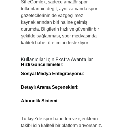
SilleComlek, sadece amatör spor
tutkunlarının değil, aynı zamanda spor
gazetecilerinin de vazgeçilmez
kaynaklarından biri haline gelmiş
durumda. Bilgilerin hızlı ve güvenilir bir
şekilde sağlanması, spor medyasında
kaliteli haber üretimini destekliyor.
Kullanıcılar İçin Ekstra Avantajlar
Hızlı Güncellemeler:
Maçlar ve önemli
etkinliklerle ilgili anlık bildirimler.
Sosyal Medya Entegrasyonu:
Haberlerin kolay paylaşımı ve topluluk
etkileşimi.
Detaylı Arama Seçenekleri:
İlgili
sporcular, takımlar veya liglere yönelik
hızlı erişim.
Abonelik Sistemi:
Özel içeriklere erişim
ve kişiselleştirilmiş haber akışları.
Türkiye’de spor haberleri ve içeriklerin
takibi için kaliteli bir platform arıyorsanız,