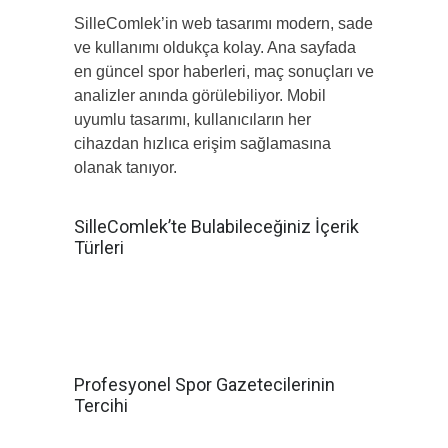
SilleComlek’in web tasarımı modern, sade
ve kullanımı oldukça kolay. Ana sayfada
en güncel spor haberleri, maç sonuçları ve
analizler anında görülebiliyor. Mobil
uyumlu tasarımı, kullanıcıların her
cihazdan hızlıca erişim sağlamasına
olanak tanıyor.
SilleComlek’te Bulabileceğiniz İçerik
Türleri
Canlı maç sonuçları ve istatistikler
Sporcular ve takımlar hakkında
derinlemesine analizler
Maç öncesi ve sonrası değerlendirmeler
Spor etkinliklerine yönelik güncel haberler
Video içerikler ve röportajlar
Profesyonel Spor Gazetecilerinin
Tercihi