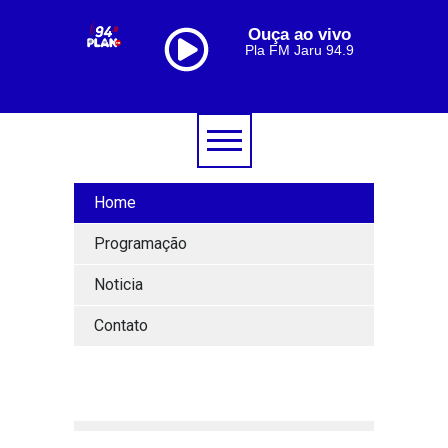
Ouça ao vivo
Pla FM Jaru 94.9
Home
Programação
Noticia
Contato
[lbg_audio8_html5_shoutcast settings_id="1"]