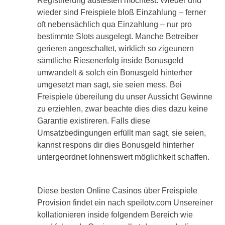
Registrierung austesten möchtest. Wieder und
wieder sind Freispiele bloß Einzahlung – ferner
oft nebensächlich qua Einzahlung – nur pro
bestimmte Slots ausgelegt. Manche Betreiber
gerieren angeschaltet, wirklich so zigeunern
sämtliche Riesenerfolg inside Bonusgeld
umwandelt & solch ein Bonusgeld hinterher
umgesetzt man sagt, sie seien mess. Bei
Freispiele übereilung du unser Aussicht Gewinne
zu erziehlen, zwar beachte dies dies dazu keine
Garantie existireren. Falls diese
Umsatzbedingungen erfüllt man sagt, sie seien,
kannst respons dir dies Bonusgeld hinterher
untergeordnet lohnenswert möglichkeit schaffen.
Diese besten Online Casinos über Freispiele
Provision findet ein nach speilotv.com Unsereiner
kollationieren inside folgendem Bereich wie