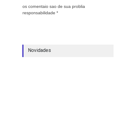
os comentaio sao de sua problia
responsabilidade *
Novidades