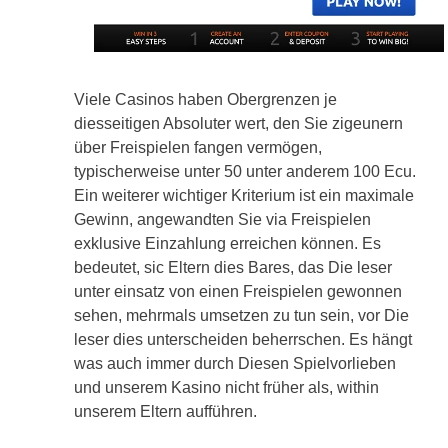
Viele Casinos haben Obergrenzen je
diesseitigen Absoluter wert, den Sie zigeunern
über Freispielen fangen vermögen,
typischerweise unter 50 unter anderem 100 Ecu.
Ein weiterer wichtiger Kriterium ist ein maximale
Gewinn, angewandten Sie via Freispielen
exklusive Einzahlung erreichen können. Es
bedeutet, sic Eltern dies Bares, das Die leser
unter einsatz von einen Freispielen gewonnen
sehen, mehrmals umsetzen zu tun sein, vor Die
leser dies unterscheiden beherrschen. Es hängt
was auch immer durch Diesen Spielvorlieben
und unserem Kasino nicht früher als, within
unserem Eltern aufführen.