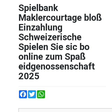
Spielbank
Maklercourtage bloß
Einzahlung
Schweizerische
Spielen Sie sic bo
online zum Spaß
eidgenossenschaft
2025
Facebook
Twitter
WhatsApp