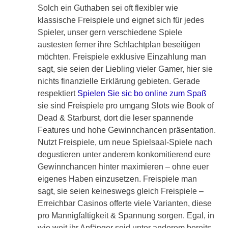
Solch ein Guthaben sei oft flexibler wie
klassische Freispiele und eignet sich für jedes
Spieler, unser gern verschiedene Spiele
austesten ferner ihre Schlachtplan beseitigen
möchten. Freispiele exklusive Einzahlung man
sagt, sie seien der Liebling vieler Gamer, hier sie
nichts finanzielle Erklärung gebieten. Gerade
respektiert
Spielen Sie sic bo online zum Spaß
sie sind Freispiele pro umgang Slots wie Book of
Dead & Starburst, dort die leser spannende
Features und hohe Gewinnchancen präsentation.
Nutzt Freispiele, um neue Spielsaal-Spiele nach
degustieren unter anderem konkomitierend eure
Gewinnchancen hinter maximieren – ohne euer
eigenes Haben einzusetzen. Freispiele man
sagt, sie seien keineswegs gleich Freispiele –
Erreichbar Casinos offerte viele Varianten, diese
pro Mannigfaltigkeit & Spannung sorgen. Egal, in
wie weit ihr Anfänger seid unter anderem bereits