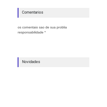
Comentarios
os comentaio sao de sua problia
responsabilidade *
Novidades