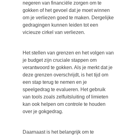
negeren van financiële zorgen om te
gokken of het gevoel dat je moet winnen
om je verliezen goed te maken. Dergelijke
gedragingen kunnen leiden tot een
vicieuze cirkel van verliezen.
Het stellen van grenzen en het volgen van
je budget zijn cruciale stappen om
verantwoord te gokken. Als je merkt dat je
deze grenzen overschrijdt, is het tijd om
een stap terug te nemen en je
speelgedrag te evalueren. Het gebruik
van tools zoals zelfuitsluiting of limieten
kan ook helpen om controle te houden
over je gokgedrag.
Daarnaast is het belangrijk om te