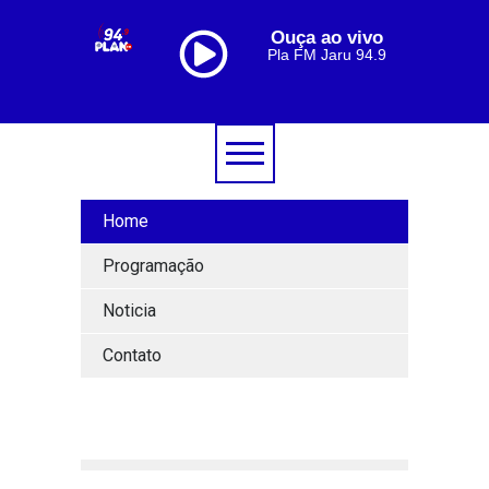
Ouça ao vivo
Pla FM Jaru 94.9
Home
Programação
Noticia
Contato
[lbg_audio8_html5_shoutcast settings_id="1"]