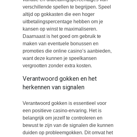
verschillende spellen te begrijpen. Speel
altijd op gokkasten die een hoger
uitbetalingspercentage hebben om je
kansen op winst te maximaliseren.
Daarnaast is het goed om gebruik te
maken van eventuele bonussen en
promoties die online casino’s aanbieden,
want deze kunnen je speelkansen
vergrootten zonder extra kosten.
Verantwoord gokken en het
herkennen van signalen
Verantwoord gokken is essentieel voor
een positieve casino-ervaring. Het is
belangrijk om jezelf te controleren en
bewust te zijn van de signalen die kunnen
duiden op probleemgokken. Dit omvat het