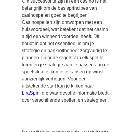
Om succesvol te zijn in een casino is het
belangrijk om de basisprincipes van
casinospelen goed te begrijpen.
Casinospellen zijn ontworpen met een
huisvoordeel, wat betekent dat het casino
altijd een winnend voordeel heeft. Dit
houdt in dat het essentieel is om je
strategie en bankrollbeheer zorgvuldig te
plannen. Door de regels van elk spel te
leren en je strategie aan te passen aan de
speelsituatie, kun je je kansen op winst
aanzienlijk verhogen. Voor een
uitstekende start kun je kijken naar
LiraSpin
, die waardevolle informatie biedt
over verschillende spellen en strategieën.