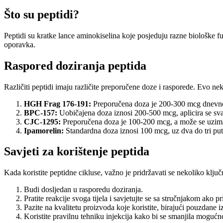
Što su peptidi?
Peptidi su kratke lance aminokiselina koje posjeduju razne biološke fu
oporavka.
Raspored doziranja peptida
Različiti peptidi imaju različite preporučene doze i rasporede. Evo ne
HGH Frag 176-191:
Preporučena doza je 200-300 mcg dnevno,
BPC-157:
Uobičajena doza iznosi 200-500 mcg, aplicira se sva
CJC-1295:
Preporučena doza je 100-200 mcg, a može se uzima
Ipamorelin:
Standardna doza iznosi 100 mcg, uz dva do tri put
Savjeti za korištenje peptida
Kada koristite peptidne cikluse, važno je pridržavati se nekoliko ključ
Budi dosljedan u rasporedu doziranja.
Pratite reakcije svoga tijela i savjetujte se sa stručnjakom ako p
Pazite na kvalitetu proizvoda koje koristite, birajući pouzdane i
Koristite pravilnu tehniku injekcija kako bi se smanjila mogućno