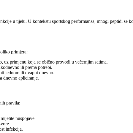
nkcije u tijelu. U kontekstu sportskog performansa, mnogi peptidi se ko
koliko primjera:
 uz primjenu koja se obično provodi u večernjim satima.
kodnevno ili prema potrebi.
ti jednom ili dvaput dnevno.
a dnevno apliciranje.
nih pravila:
rimijetite nuspojave.
zvore.
st infekcija.