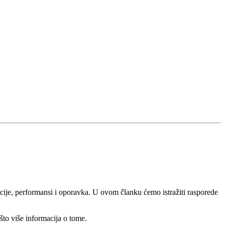
Ouça ao vivo
Pla FM Jaru 94.9
icije, performansi i oporavka. U ovom članku ćemo istražiti rasporede
i što više informacija o tome.