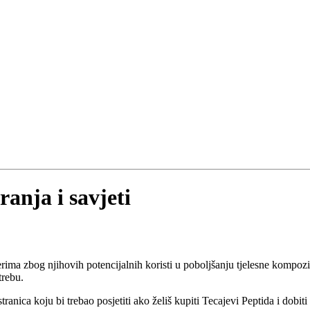
anja i savjeti
rima zbog njihovih potencijalnih koristi u poboljšanju tjelesne kompoz
trebu.
stranica koju bi trebao posjetiti ako želiš kupiti Tecajevi Peptida i dobit