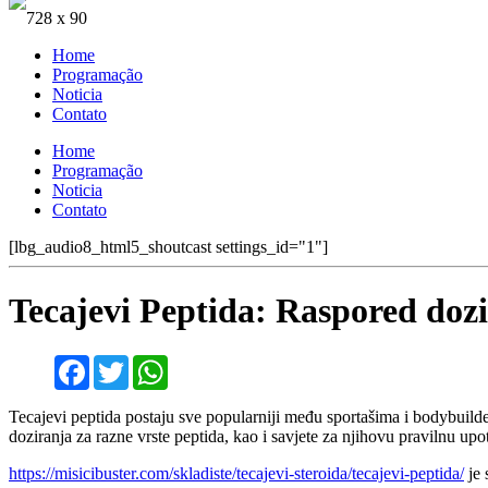
728 x 90
Home
Programação
Noticia
Contato
Home
Programação
Noticia
Contato
[lbg_audio8_html5_shoutcast settings_id="1"]
Tecajevi Peptida: Raspored dozir
Facebook
Twitter
WhatsApp
Tecajevi peptida postaju sve popularniji među sportašima i bodybuilde
doziranja za razne vrste peptida, kao i savjete za njihovu pravilnu upo
https://misicibuster.com/skladiste/tecajevi-steroida/tecajevi-peptida/
je 