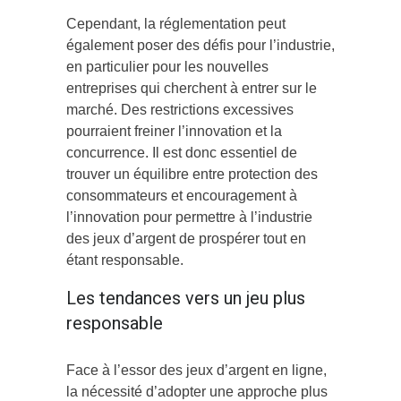
Cependant, la réglementation peut
également poser des défis pour l’industrie,
en particulier pour les nouvelles
entreprises qui cherchent à entrer sur le
marché. Des restrictions excessives
pourraient freiner l’innovation et la
concurrence. Il est donc essentiel de
trouver un équilibre entre protection des
consommateurs et encouragement à
l’innovation pour permettre à l’industrie
des jeux d’argent de prospérer tout en
étant responsable.
Les tendances vers un jeu plus
responsable
Face à l’essor des jeux d’argent en ligne,
la nécessité d’adopter une approche plus