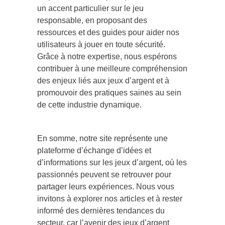
un accent particulier sur le jeu
responsable, en proposant des
ressources et des guides pour aider nos
utilisateurs à jouer en toute sécurité.
Grâce à notre expertise, nous espérons
contribuer à une meilleure compréhension
des enjeux liés aux jeux d’argent et à
promouvoir des pratiques saines au sein
de cette industrie dynamique.
En somme, notre site représente une
plateforme d’échange d’idées et
d’informations sur les jeux d’argent, où les
passionnés peuvent se retrouver pour
partager leurs expériences. Nous vous
invitons à explorer nos articles et à rester
informé des dernières tendances du
secteur, car l’avenir des jeux d’argent