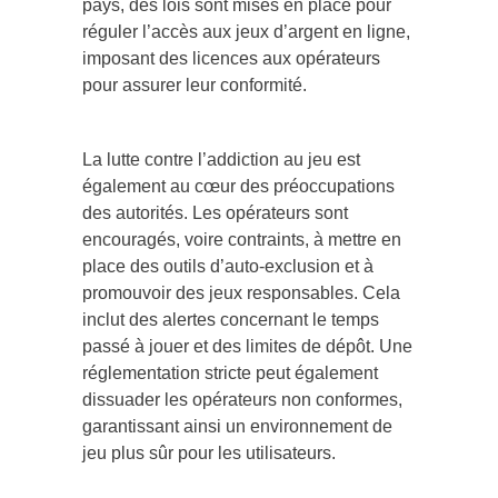
pays, des lois sont mises en place pour
réguler l’accès aux jeux d’argent en ligne,
imposant des licences aux opérateurs
pour assurer leur conformité.
La lutte contre l’addiction au jeu est
également au cœur des préoccupations
des autorités. Les opérateurs sont
encouragés, voire contraints, à mettre en
place des outils d’auto-exclusion et à
promouvoir des jeux responsables. Cela
inclut des alertes concernant le temps
passé à jouer et des limites de dépôt. Une
réglementation stricte peut également
dissuader les opérateurs non conformes,
garantissant ainsi un environnement de
jeu plus sûr pour les utilisateurs.