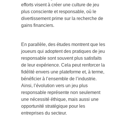
efforts visent à créer une culture de jeu
plus consciente et responsable, où le
divertissement prime sur la recherche de
gains financiers.
En parallèle, des études montrent que les
joueurs qui adoptent des pratiques de jeu
responsable sont souvent plus satisfaits
de leur expérience. Cela peut renforcer la
fidélité envers une plateforme et, à terme,
bénéficier à l’ensemble de l’industrie.
Ainsi, l’évolution vers un jeu plus
responsable représente non seulement
une nécessité éthique, mais aussi une
opportunité stratégique pour les
entreprises du secteur.