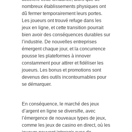
nombreux établissements physiques ont
dû fermer temporairement leurs portes.
Les joueurs ont trouvé refuge dans les
jeux en ligne, et cette transition pourrait
bien avoir des conséquences durables sur
l’industrie. De nouvelles entreprises
émergent chaque jour, et la concurrence
pousse les plateformes à innover
constamment pour attirer et fidéliser les
joueurs. Les bonus et promotions sont
devenus des outils incontournables pour
se démarquer.
En conséquence, le marché des jeux
d’argent en ligne se diversifie, avec
l’émergence de nouveaux types de jeux,
comme les jeux de casino en direct, où les