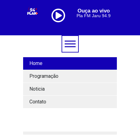
Ouça ao vivo
Pla FM Jaru 94.9
Home
Programação
Noticia
Contato
[lbg_audio8_html5_shoutcast settings_id="1"]