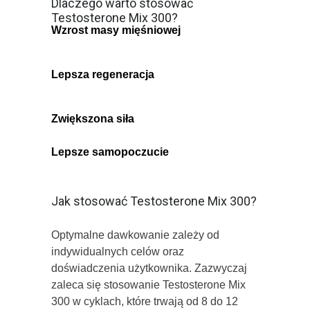
Dlaczego warto stosować
Testosterone Mix 300?
Wzrost masy mięśniowej
– Testosterone
Mix 300 przyczynia się do zwiększenia
syntezy białek, co sprzyja przyrostowi
masy mięśniowej.
Lepsza regeneracja
– Odpowiednia
dawka testosteronu może pomóc w
szybszej regeneracji po intensywnym
treningu.
Zwiększona siła
– Dzięki stosowaniu
Testosterone Mix 300 wiele osób zauważa
poprawę siły i wydolności fizycznej.
Lepsze samopoczucie
– Testosteron ma
pozytywny wpływ na nastrój oraz ogólne
samopoczucie psychiczne sportowców.
Jak stosować Testosterone Mix 300?
Optymalne dawkowanie zależy od
indywidualnych celów oraz
doświadczenia użytkownika. Zazwyczaj
zaleca się stosowanie Testosterone Mix
300 w cyklach, które trwają od 8 do 12