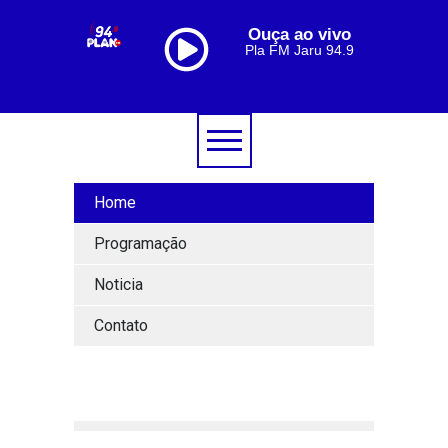
Ouça ao vivo
Pla FM Jaru 94.9
Home
Programação
Noticia
Contato
[lbg_audio8_html5_shoutcast settings_id="1"]