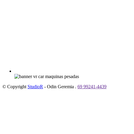
© Copyright
StudioR
- Odin Geremia .
69 99241-4439