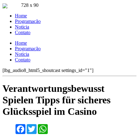
728 x 90
Ouça ao vivo
Home
Pla FM Jaru 94.9
Programação
Noticia
Contato
Home
Programação
Noticia
Contato
[lbg_audio8_html5_shoutcast settings_id="1"]
Verantwortungsbewusst
Spielen Tipps für sicheres
Glücksspiel im Casino
Facebook
Twitter
WhatsApp