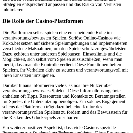
Strategien entsprechend anpassen und das Risiko von Verlusten
minimieren.
Die Rolle der Casino-Plattformen
Die Plattformen selbst spielen eine entscheidende Rolle im
verantwortungsbewussten Spielen. Seriöse Online-Casinos wie
Koko.bet setzen auf sichere Spielumgebungen und implementieren
verschiedene Maßnahmen, um den Spielerschutz zu gewährleisten.
Dazu gehören unter anderem Spielpausen, Einsatzlimits und die
Möglichkeit, sich selbst vom Spielen auszuschließen, wenn man
merkt, dass man die Kontrolle verliert. Diese Funktionen helfen
Spielern, ihr Verhalten aktiv zu steuern und verantwortungsvoll mit
ihren Einsätzen umzugehen.
Darüber hinaus informieren viele Casinos ihre Nutzer über
verantwortungsbewusstes Spielen. Diese Informationsangebote
enthalten oft Tipps, Ressourcen und Kontakte zu Beratungsstellen
für Spieler, die Unterstützung benötigen. Ein solches Engagement
seitens der Plattformen trägt dazu bei, eine Kultur des
verantwortungsvollen Spielens zu fördern und das Bewusstsein für
die Risiken des Glücksspiels zu schärfen.
Ein weiterer positiver Aspekt ist, dass viele Casinos spezielle
Programme zur Spielerschutzförderung anbieten. Diese Programme