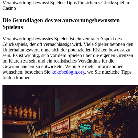
Verantwortungsbewusst Spielen Tipps für sicheres Glücksspiel im
Casino
Die Grundlagen des verantwortungsbewussten
Spielens
Verantwortungsbewusstes Spielen ist ein zentraler Aspekt des
Glücksspiels, der oft vernachlässigt wird. Viele Spieler betonen den
Unterhaltungswert, ohne sich der potenziellen Risiken bewusst zu
sein. Es ist wichtig, sich vor dem Spielen über die eigenen Grenzen
im Klaren zu sein und ein realistisches Verständnis für die
Gewinnchancen zu entwickeln. Wenn Sie mehr Informationen
wünschen, besuchen Sie
kokobetlogin.org
, wo Sie nützliche Tipps
finden können.