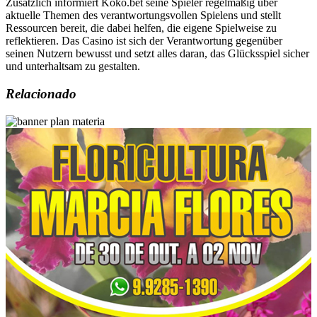
Zusätzlich informiert Koko.bet seine Spieler regelmäßig über
aktuelle Themen des verantwortungsvollen Spielens und stellt
Ressourcen bereit, die dabei helfen, die eigene Spielweise zu
reflektieren. Das Casino ist sich der Verantwortung gegenüber
seinen Nutzern bewusst und setzt alles daran, das Glücksspiel sicher
und unterhaltsam zu gestalten.
Relacionado