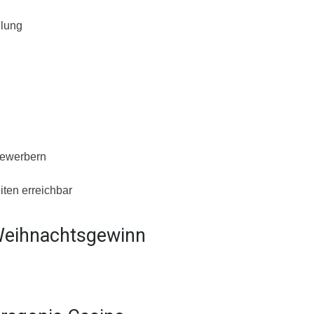
hlung
bewerbern
ten erreichbar
 Weihnachtsgewinn
 testen, bevor du echtes Geld einsetzt.
n zu erhöhen.
 höher ist als bei regulären Tischen.
uste zu begrenzen.