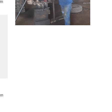
um
en