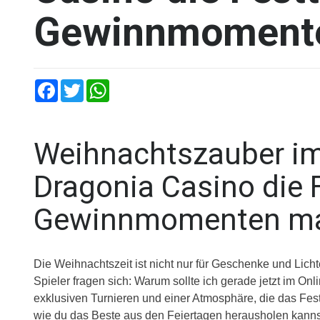
Gewinnmoment
Facebook
Twitter
WhatsApp
Weihnachtszauber im
Dragonia Casino die 
Gewinnmomenten m
Die Weihnachtszeit ist nicht nur für Geschenke und Lich
Spieler fragen sich: Warum sollte ich gerade jetzt im Onl
exklusiven Turnieren und einer Atmosphäre, die das Festg
wie du das Beste aus den Feiertagen herausholen kanns