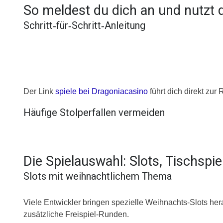
So meldest du dich an und nutzt 
Schritt‑für‑Schritt‑Anleitung
Registrieren – Besuche die Startseite und klicke auf „Jetzt
Verifizieren – Lade einen Lichtbildausweis hoch, um die
Bonus aktivieren – Im Bonus‑Dashboard findest du de
Spielen – Wähle deine Lieblingsslots oder einen Live‑De
Auszahlen – Sobald du die Wettbedingungen erfüllt has
Der Link
spiele bei Dragoniacasino
führt dich direkt zur 
Häufige Stolperfallen vermeiden
Wettanforderungen übersehen: Lies die Bedingungen, b
Falsche Zahlungsmethode wählen: Einige Methoden hab
Keine Limits setzen: Ohne Limits kann das Spiel schnel
Die Spielauswahl: Slots, Tischspie
Slots mit weihnachtlichem Thema
Viele Entwickler bringen spezielle Weihnachts‑Slots he
zusätzliche Freispiel‑Runden.