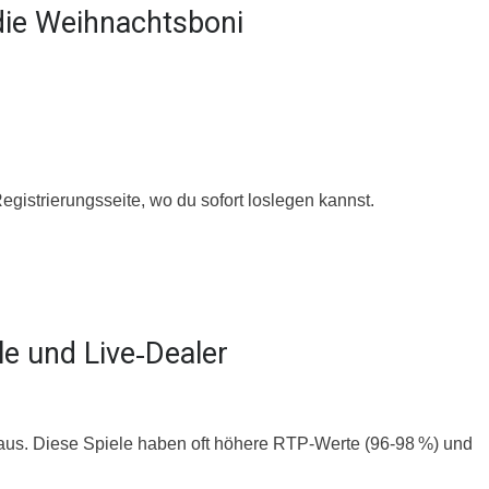
die Weihnachtsboni
 registrieren“.
 Lizenzanforderungen zu erfüllen.
n Willkommensbonus und den Bonus ohne Einzahlung.
aler‑Tisch.
t, beantrage die Auszahlung über das Cashier‑Menu.
Registrierungsseite, wo du sofort loslegen kannst.
evor du den Bonus beanspruchst.
en längere Bearbeitungszeiten.
l aus dem Ruder laufen.
le und Live‑Dealer
raus. Diese Spiele haben oft höhere RTP‑Werte (96‑98 %) und