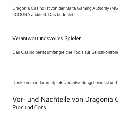
Dragonia Casino ist von der Malta Gaming Authority (MG
eCOGRA auditiert. Das bedeutet:
Fair‑Play‑Garantie durch RNG‑Tests
Schutz deiner persönlichen Daten dank SSL‑Verschlüss
Schnelle Bearbeitung von Beschwerden über eine regulie
Verantwortungsvolles Spielen
Das Casino bietet umfangreiche Tools zur Selbstkontroll
Einzahlungslimits setzen
Selbstausschluss für 24 Stunden bis 6 Monate
Echtzeit‑Statistiken zu Spielzeit und Verlusten
Denke immer daran: Spiele verantwortungsbewusst und s
Vor- und Nachteile von Dragonia 
Pros und Cons