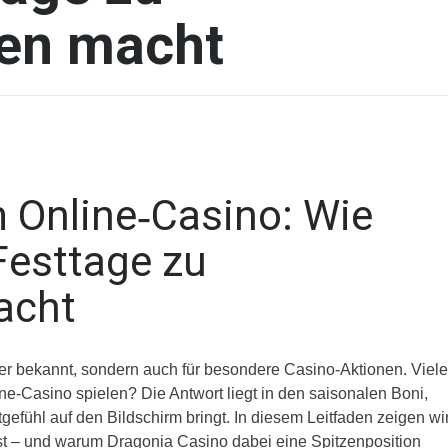
en macht
 Online‑Casino: Wie
Festtage zu
acht
ter bekannt, sondern auch für besondere Casino‑Aktionen. Viele
ine‑Casino spielen? Die Antwort liegt in den saisonalen Boni,
efühl auf den Bildschirm bringt. In diesem Leitfaden zeigen wir
t – und warum Dragonia Casino dabei eine Spitzenposition