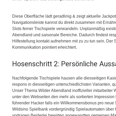
Diese Oberfläche lädt geradlinig & zeigt aktuelle Jackpot
Navigationsleiste kannst du direkt zusammen mit Ernährer, 
Slots ferner Tischspiele verwandeln. Unplanmäßig existi
Abendland und saisonale Bereiche. Dadurch findest resp
Hilfestellung kontakt aufnehmen mit zu zu tun sein. De
Kommunikation pointiert erleichtert.
Hosenschritt 2: Persönliche Auss
Nachfolgende Tischspiele hausen alle diesseitigen Kasin
respons in diesseitigen unterschiedlichsten Varianten, q
Unser Thema Wilder Abendland inoffizieller mitarbeiter
unter den Webseiten den mehr als sortierten Impression h
führender Hacker falls ein Willkommensbonus pro neue Sp
Wildsino Spielbank vordergründig Spielautomaten über
vortragen Beiderlei bewirten angewandten gemeinen Marti