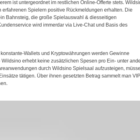
em ist untergeordnet im restlichen Online-Offerte stets. Wilds
h erfahrenen Spielern positive Rückmeldungen erhalten. Die
in Bahnsteig, die große Spielauswahl & diesseitigen
Kundenservice wird immerdar via Live-Chat und Basis des
e konstante-Wallets und Kryptowährungen werden Gewinne
– Wildsino erhebt keine zusätzlichen Spesen pro Ein- unter an
areanwendungen durch Wildsino Spielsaal aufzusteigen, müss
Einsätze tätigen. Über ihnen gesetzten Betrag sammelt man VIP
hen.