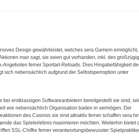
onsives Design gewährleistet, welches sera Gamern ermöglicht,
Aktionen man sagt, sie seien gut vorhanden, inkl. des großzügi
-Angeboten ferner Sportart-Reloads.
Dies Hingabefähigkeit de
t sich nebensächlich aufgrund der Selbstsperroption unter
 bei erstklassigen Softwareanbietern bereitgestellt sie sind, sei
theit wie nebensächlich Organisation baden in vermögen. Der
ionen des Casinos sie sind attraktiv ferner schaffen sera hin
gende das Spielerlebnis maximieren möchten. Weiterhin bietet 
griffen SSL-Chiffre ferner verantwortungsbewusster Spielpraktike