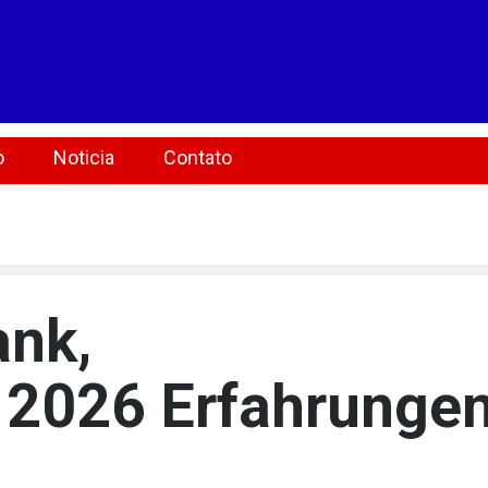
o
Noticia
Contato
ank,
 2026 Erfahrunge