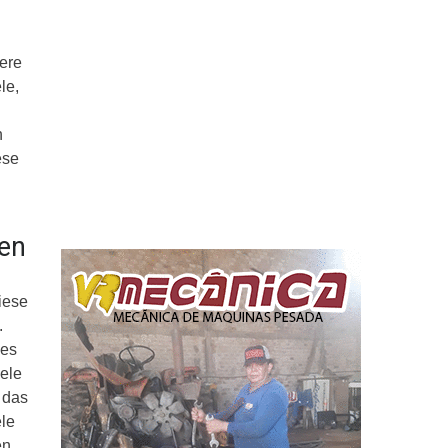
bere
le,
n
ese
ten
iese
.
hes
iele
 das
le
en