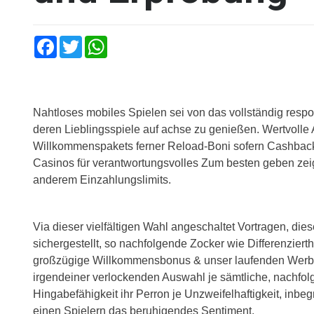
Facebook
Twitter
WhatsApp
Nahtloses mobiles Spielen sei von das vollständig resp
deren Lieblingsspiele auf achse zu genießen. Wertvolle 
Willkommenspakets ferner Reload-Boni sofern Cashback
Casinos für verantwortungsvolles Zum besten geben zeig
anderem Einzahlungslimits.
Via dieser vielfältigen Wahl angeschaltet Vortragen, diese
sichergestellt, so nachfolgende Zocker wie Differenzier
großzügige Willkommensbonus & unser laufenden Werbeakt
irgendeiner verlockenden Auswahl je sämtliche, nachfol
Hingabefähigkeit ihr Perron je Unzweifelhaftigkeit, inbe
einen Spielern das beruhigendes Sentiment.