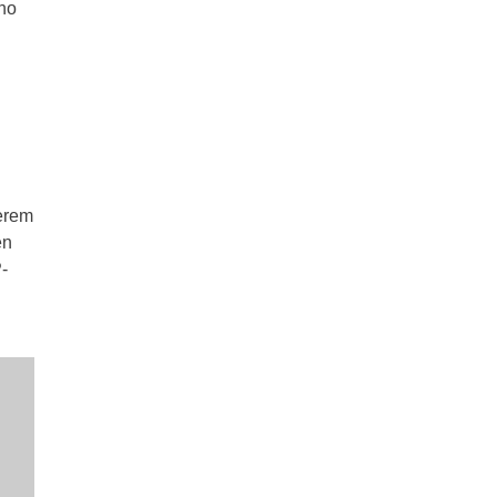
ino
derem
en
-