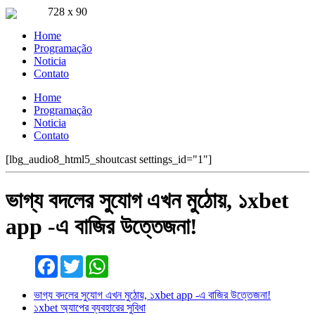
728 x 90
Ouça ao vivo
Home
Pla FM Jaru 94.9
Programação
Noticia
Contato
Home
Programação
Noticia
Contato
[lbg_audio8_html5_shoutcast settings_id="1"]
ভাগ্য বদলের সুযোগ এখন মুঠোয়, ১xbet
app -এ বাজির উত্তেজনা!
Facebook
Twitter
WhatsApp
ভাগ্য বদলের সুযোগ এখন মুঠোয়, ১xbet app -এ বাজির উত্তেজনা!
১xbet অ্যাপের ব্যবহারের সুবিধা