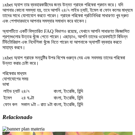
১xbet অ্যাপ তার ব্যবহারকারীদের জন্য উন্নত গ্রাহক পরিষেবা প্রদান করে। যদি
আপনার কোনো সমস্যা হয়, তবে আপনি ২৪/৭ লাইভ চ্যাট, ইমেল বা ফোন কলের মাধ্যমে
তাদের সাথে যোগাযোগ করতে পারেন। গ্রাহক পরিষেবা প্রতিনিধিরা সাধারণত খুব দ্রুত
এবং পেশাদারভাবে আপনার সমস্যার সমাধান করে থাকেন।
অ্যাপটিতে একটি বিস্তারিত FAQ বিভাগও রয়েছে, যেখানে আপনি সাধারণত জিজ্ঞাসিত
প্রশ্নগুলোর উত্তর খুঁজে পেতে পারেন। এছাড়াও, আপনি তাদের ওয়েবসাইটে বিভিন্ন
টিউটোরিয়াল এবং নির্দেশিকা খুঁজে নিতে পারেন যা আপনাকে অ্যাপটি ব্যবহার করতে
সাহায্য করবে।
১xbet অ্যাপ গ্রাহক সন্তুষ্টির উপর বিশেষ গুরুত্ব দেয় এবং সবসময় তাদের পরিষেবা
উন্নত করার চেষ্টা করে।
পরিষেবার মাধ্যম
যোগাযোগের সময়
ভাষা
লাইভ চ্যাট
২৪/৭
বাংলা, ইংরেজি, হিন্দি
ইমেল
২৪ ঘণ্টা
বাংলা, ইংরেজি, হিন্দি
ফোন কল
সকাল ৯টা – রাত ৯টা
বাংলা, ইংরেজি, হিন্দি
Relacionado