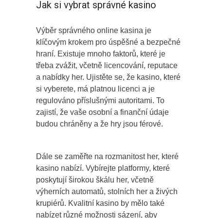
Jak si vybrat správné kasino
Výběr správného online kasina je
klíčovým krokem pro úspěšné a bezpečné
hraní. Existuje mnoho faktorů, které je
třeba zvážit, včetně licencování, reputace
a nabídky her. Ujistěte se, že kasino, které
si vyberete, má platnou licenci a je
regulováno příslušnými autoritami. To
zajistí, že vaše osobní a finanční údaje
budou chráněny a že hry jsou férové.
Dále se zaměřte na rozmanitost her, které
kasino nabízí. Vybírejte platformy, které
poskytují širokou škálu her, včetně
výherních automatů, stolních her a živých
krupiérů. Kvalitní kasino by mělo také
nabízet různé možnosti sázení, aby