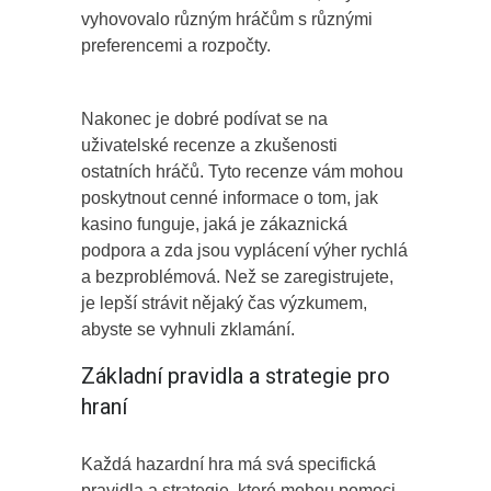
vyhovovalo různým hráčům s různými
preferencemi a rozpočty.
Nakonec je dobré podívat se na
uživatelské recenze a zkušenosti
ostatních hráčů. Tyto recenze vám mohou
poskytnout cenné informace o tom, jak
kasino funguje, jaká je zákaznická
podpora a zda jsou vyplácení výher rychlá
a bezproblémová. Než se zaregistrujete,
je lepší strávit nějaký čas výzkumem,
abyste se vyhnuli zklamání.
Základní pravidla a strategie pro
hraní
Každá hazardní hra má svá specifická
pravidla a strategie, které mohou pomoci