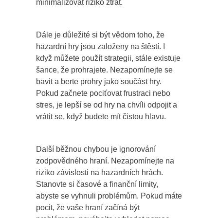
minimalizovat riziko ztrát.
Dále je důležité si být vědom toho, že
hazardní hry jsou založeny na štěstí. I
když můžete použít strategii, stále existuje
šance, že prohrajete. Nezapomínejte se
bavit a berte prohry jako součást hry.
Pokud začnete pociťovat frustraci nebo
stres, je lepší se od hry na chvíli odpojit a
vrátit se, když budete mít čistou hlavu.
Další běžnou chybou je ignorování
zodpovědného hraní. Nezapomínejte na
riziko závislosti na hazardních hrách.
Stanovte si časové a finanční limity,
abyste se vyhnuli problémům. Pokud máte
pocit, že vaše hraní začíná být