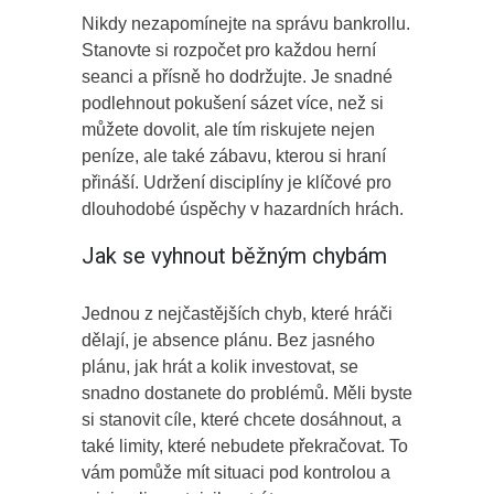
Nikdy nezapomínejte na správu bankrollu.
Stanovte si rozpočet pro každou herní
seanci a přísně ho dodržujte. Je snadné
podlehnout pokušení sázet více, než si
můžete dovolit, ale tím riskujete nejen
peníze, ale také zábavu, kterou si hraní
přináší. Udržení disciplíny je klíčové pro
dlouhodobé úspěchy v hazardních hrách.
Jak se vyhnout běžným chybám
Jednou z nejčastějších chyb, které hráči
dělají, je absence plánu. Bez jasného
plánu, jak hrát a kolik investovat, se
snadno dostanete do problémů. Měli byste
si stanovit cíle, které chcete dosáhnout, a
také limity, které nebudete překračovat. To
vám pomůže mít situaci pod kontrolou a