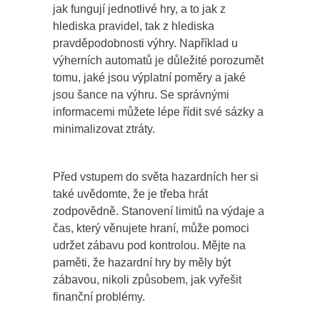
jak fungují jednotlivé hry, a to jak z
hlediska pravidel, tak z hlediska
pravděpodobnosti výhry. Například u
výherních automatů je důležité porozumět
tomu, jaké jsou výplatní poměry a jaké
jsou šance na výhru. Se správnými
informacemi můžete lépe řídit své sázky a
minimalizovat ztráty.
Před vstupem do světa hazardních her si
také uvědomte, že je třeba hrát
zodpovědně. Stanovení limitů na výdaje a
čas, který věnujete hraní, může pomoci
udržet zábavu pod kontrolou. Mějte na
paměti, že hazardní hry by měly být
zábavou, nikoli způsobem, jak vyřešit
finanční problémy.