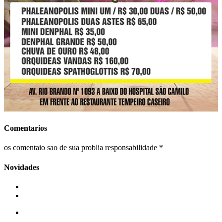
Comentarios
os comentaio sao de sua problia responsabilidade *
Novidades