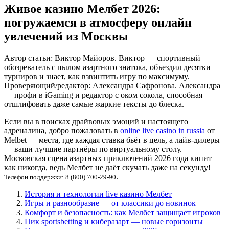
Живое казино Мелбет 2026:
погружаемся в атмосферу онлайн
увлечений из Москвы
Автор статьи:
Виктор Майоров
. Виктор — спортивный
обозреватель с пылом азартного знатока, объездил десятки
турниров и знает, как взвинтить игру по максимуму.
Проверяющий/редактор:
Александра Сафронова
. Александра
— профи в iGaming и редактор с оком сокола, способная
отшлифовать даже самые жаркие тексты до блеска.
Если вы в поисках драйвовых эмоций и настоящего
адреналина, добро пожаловать в
online live casino in russia
от
Melbet — места, где каждая ставка бьёт в цель, а лайв-дилеры
— ваши лучшие партнёры по виртуальному столу.
Московская сцена азартных приключений 2026 года кипит
как никогда, ведь Мелбет не даёт скучать даже на секунду!
.
Телефон поддержки: 8 (800) 700-29-90
История и технологии live казино Мелбет
Игры и разнообразие — от классики до новинок
Комфорт и безопасность: как Мелбет защищает игроков
Пик sportsbetting и киберазарт — новые горизонты