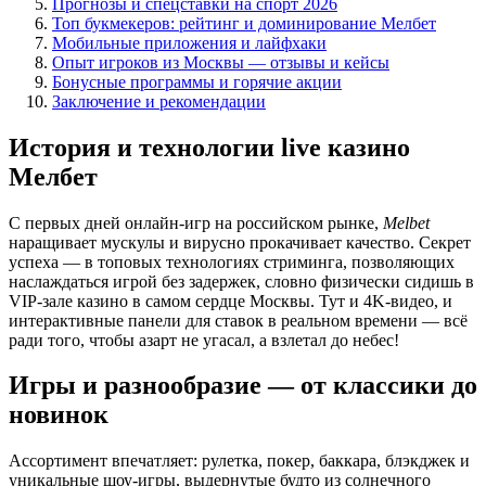
Прогнозы и спецставки на спорт 2026
Топ букмекеров: рейтинг и доминирование Мелбет
Мобильные приложения и лайфхаки
Опыт игроков из Москвы — отзывы и кейсы
Бонусные программы и горячие акции
Заключение и рекомендации
История и технологии live казино
Мелбет
С первых дней онлайн-игр на российском рынке,
Melbet
наращивает мускулы и вирусно прокачивает качество. Секрет
успеха — в топовых технологиях стриминга, позволяющих
наслаждаться игрой без задержек, словно физически сидишь в
VIP-зале казино в самом сердце Москвы. Тут и 4K-видео, и
интерактивные панели для ставок в реальном времени — всё
ради того, чтобы азарт не угасал, а взлетал до небес!
Игры и разнообразие — от классики до
новинок
Ассортимент впечатляет: рулетка, покер, баккара, блэкджек и
уникальные шоу-игры, выдернутые будто из солнечного