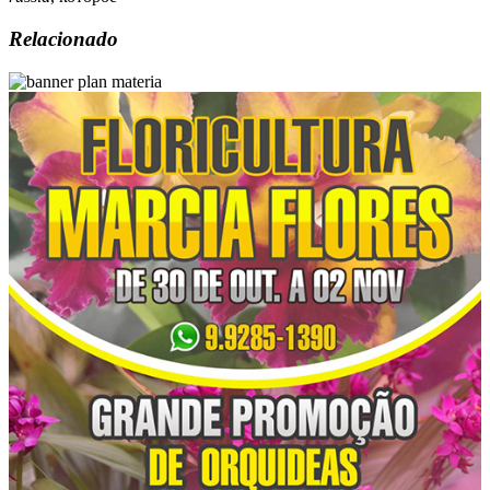
Relacionado